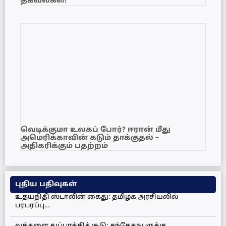
தகவல்கள்!
வெடிக்குமா உலகப் போர்? ஈரான் மீது
அமெரிக்காவின் கடும் தாக்குதல் –
அதிகரிக்கும் பதற்றம்
புதிய பதிவுகள்
உதயநிதி ஸ்டாலின் கைது: தமிழக அரசியலில்
பரபரப்பு…
வத்தளை துப்பாக்கிச் சூடு: சந்தேகநபருக்கு