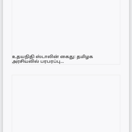
உதயநிதி ஸ்டாலின் கைது: தமிழக
அரசியலில் பரபரப்பு…