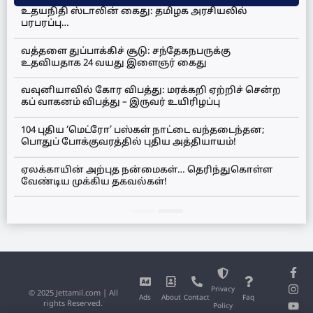
உதயநிதி ஸ்டாலின் கைது: தமிழக அரசியலில்
பரபரப்பு…
வத்தளை துப்பாக்கிச் சூடு: சந்தேகநபருக்கு
உதவியதாக 24 வயது இளைஞர் கைது
வவுனியாவில் கோர விபத்து: மரக்கறி ஏற்றிச் சென்ற
கப் வாகனம் விபத்து – இருவர் உயிரிழப்பு
104 புதிய ‘மெட்ரோ’ பஸ்கள் நாட்டை வந்தடைந்தன;
பொதுப் போக்குவரத்தில் புதிய அத்தியாயம்!
ஏலக்காயின் அற்புத நன்மைகள்… தெரிந்துகொள்ள
வேண்டிய முக்கிய தகவல்கள்!
Privacy
© 2025 Jettamil.com | All
Ads
About
Contact
Faq
rights Reserved.
Policy