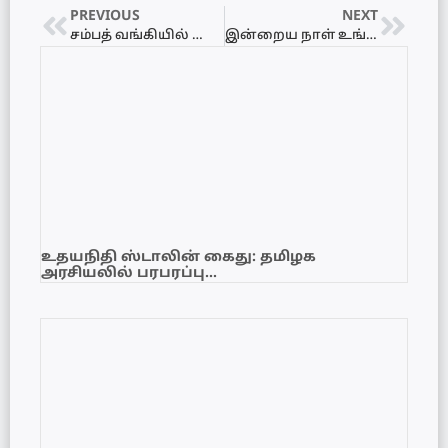
PREVIOUS
NEXT
சம்பத் வங்கியில் வேலைவாய்ப்பு – Junior Customer Care Executives…!
இன்றைய நாள் உங்களுக்கு எப்படி? 15.06.2021 செவ்வாய்க்கிழமை
உதயநிதி ஸ்டாலின் கைது: தமிழக
அரசியலில் பரபரப்பு…