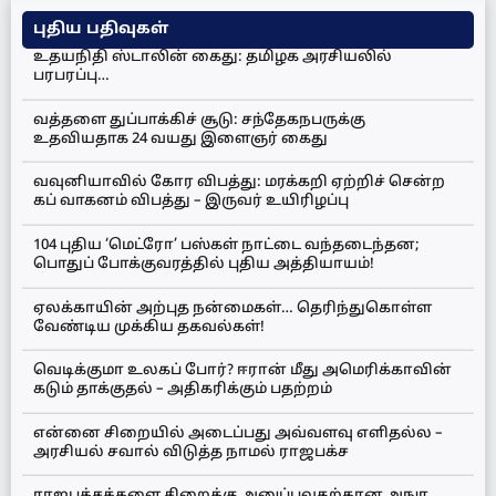
புதிய பதிவுகள்
உதயநிதி ஸ்டாலின் கைது: தமிழக அரசியலில்
பரபரப்பு…
வத்தளை துப்பாக்கிச் சூடு: சந்தேகநபருக்கு
உதவியதாக 24 வயது இளைஞர் கைது
வவுனியாவில் கோர விபத்து: மரக்கறி ஏற்றிச் சென்ற
கப் வாகனம் விபத்து – இருவர் உயிரிழப்பு
104 புதிய ‘மெட்ரோ’ பஸ்கள் நாட்டை வந்தடைந்தன;
பொதுப் போக்குவரத்தில் புதிய அத்தியாயம்!
ஏலக்காயின் அற்புத நன்மைகள்… தெரிந்துகொள்ள
வேண்டிய முக்கிய தகவல்கள்!
வெடிக்குமா உலகப் போர்? ஈரான் மீது அமெரிக்காவின்
கடும் தாக்குதல் – அதிகரிக்கும் பதற்றம்
என்னை சிறையில் அடைப்பது அவ்வளவு எளிதல்ல –
அரசியல் சவால் விடுத்த நாமல் ராஜபக்ச