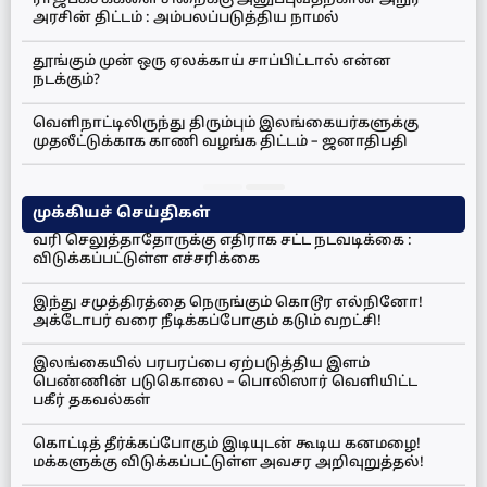
ராஜபக்சக்களை சிறைக்கு அனுப்புவதற்கான அநுர
அரசின் திட்டம் : அம்பலப்படுத்திய நாமல்
தூங்கும் முன் ஒரு ஏலக்காய் சாப்பிட்டால் என்ன
நடக்கும்?
வெளிநாட்டிலிருந்து திரும்பும் இலங்கையர்களுக்கு
முதலீட்டுக்காக காணி வழங்க திட்டம் – ஜனாதிபதி
முக்கியச் செய்திகள்
வரி செலுத்தாதோருக்கு எதிராக சட்ட நடவடிக்கை :
விடுக்கப்பட்டுள்ள எச்சரிக்கை
இந்து சமுத்திரத்தை நெருங்கும் கொடூர எல்நினோ!
அக்டோபர் வரை நீடிக்கப்போகும் கடும் வறட்சி!
இலங்கையில் பரபரப்பை ஏற்படுத்திய இளம்
பெண்ணின் படுகொலை – பொலிஸார் வெளியிட்ட
பகீர் தகவல்கள்
கொட்டித் தீர்க்கப்போகும் இடியுடன் கூடிய கனமழை!
மக்களுக்கு விடுக்கப்பட்டுள்ள அவசர அறிவுறுத்தல்!