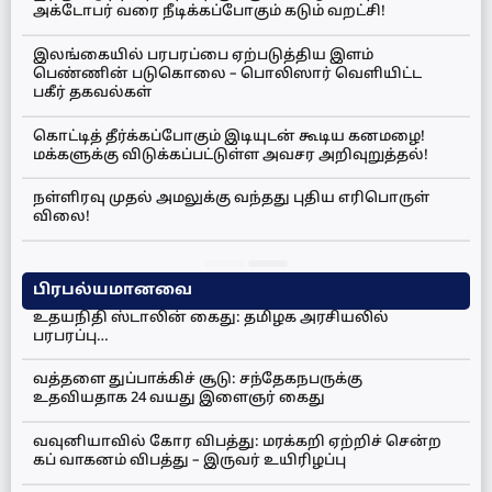
அக்டோபர் வரை நீடிக்கப்போகும் கடும் வறட்சி!
இலங்கையில் பரபரப்பை ஏற்படுத்திய இளம்
பெண்ணின் படுகொலை – பொலிஸார் வெளியிட்ட
பகீர் தகவல்கள்
கொட்டித் தீர்க்கப்போகும் இடியுடன் கூடிய கனமழை!
மக்களுக்கு விடுக்கப்பட்டுள்ள அவசர அறிவுறுத்தல்!
நள்ளிரவு முதல் அமலுக்கு வந்தது புதிய எரிபொருள்
விலை!
பிரபல்யமானவை
உதயநிதி ஸ்டாலின் கைது: தமிழக அரசியலில்
பரபரப்பு…
வத்தளை துப்பாக்கிச் சூடு: சந்தேகநபருக்கு
உதவியதாக 24 வயது இளைஞர் கைது
வவுனியாவில் கோர விபத்து: மரக்கறி ஏற்றிச் சென்ற
கப் வாகனம் விபத்து – இருவர் உயிரிழப்பு