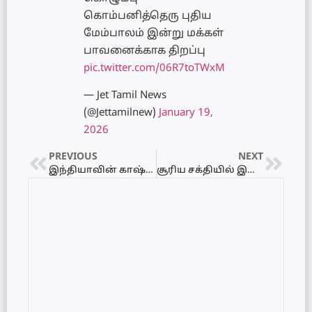
கொம்பனித்தெரு புதிய
மேம்பாலம் இன்று மக்கள்
பாவனைக்காக திறப்பு
pic.twitter.com/06R7toTWxM
— Jet Tamil News
(@Jettamilnew)
January 19,
2026
PREVIOUS
NEXT
இந்தியாவின் காஷ்மீரில் சக்திவாய்ந்த நிலநடுக்கம்!
சூரிய சக்தியில் இயங்கும் படகுகள்: பேரே வாவியைத் தூய்மைப்படுத்தப் புதிய தொழில்நுட்பம் அறிமுகம்!