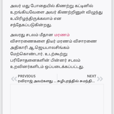
அவர் மது போதையில் கிணற்று கட்டினில்
உறங்கியவேளை அவர் கிணற்றினுள் விழுந்து
உயிரிழந்திருக்கலாம் என
சந்தேகப்படுகின்றது.
அவரது சடலம் மீதான
மரணம்
விசாரணைகளை திடீர் மரணம் விசாரணை
அதிகாரி ஆ.ஜெயபாலசிங்கம்
மேற்கொண்டார். உடற்கூற்று
பரிசோதனைகளின் பின்னர் சடலம்
உறவினர்களிடம் ஒப்படைக்கப்பட்டது.
PREVIOUS
NEXT
ரவிராஜ் அவர்களது நினைவேந்தல்
சுழிபுரத்தில் சுமந்திரனின் கூட்டத்தில் குழப்பம் – தலையிட்ட பொலிஸார்!