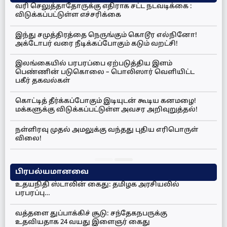
வரி செலுத்தாதோருக்கு எதிராக சட்ட நடவடிக்கை :
விடுக்கப்பட்டுள்ள எச்சரிக்கை
இந்து சமுத்திரத்தை நெருங்கும் கொடூர எல்நினோ!
அக்டோபர் வரை நீடிக்கப்போகும் கடும் வறட்சி!
இலங்கையில் பரபரப்பை ஏற்படுத்திய இளம்
பெண்ணின் படுகொலை – பொலிஸார் வெளியிட்ட
பகீர் தகவல்கள்
கொட்டித் தீர்க்கப்போகும் இடியுடன் கூடிய கனமழை!
மக்களுக்கு விடுக்கப்பட்டுள்ள அவசர அறிவுறுத்தல்!
நள்ளிரவு முதல் அமலுக்கு வந்தது புதிய எரிபொருள்
விலை!
பிரபல்யமானவை
உதயநிதி ஸ்டாலின் கைது: தமிழக அரசியலில்
பரபரப்பு…
வத்தளை துப்பாக்கிச் சூடு: சந்தேகநபருக்கு
உதவியதாக 24 வயது இளைஞர் கைது