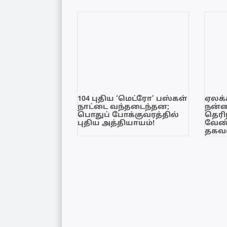
104 புதிய ‘மெட்ரோ’ பஸ்கள்
ஏலக்
நாட்டை வந்தடைந்தன;
நன்
பொதுப் போக்குவரத்தில்
தெரி
புதிய அத்தியாயம்!
வேண்
தகவல