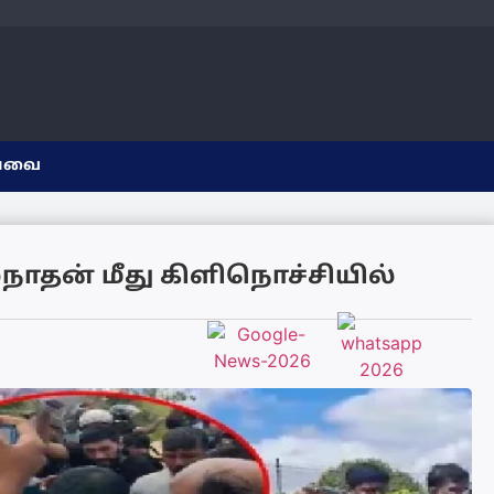
யவை
லநாதன் மீது கிளிநொச்சியில்