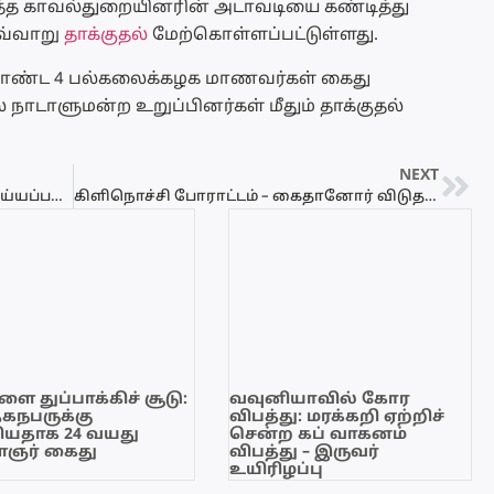
த்த காவல்துறையினரின் அடாவடியை கண்டித்து
இவ்வாறு
தாக்குதல்
மேற்கொள்ளப்பட்டுள்ளது.
 கொண்ட 4 பல்கலைக்கழக மாணவர்கள் கைது
் நாடாளுமன்ற உறுப்பினர்கள் மீதும் தாக்குதல்
NEXT
நெடுந்தீவுக்கு அண்மையில் கைது செய்யப்பட்ட இந்திய மீனவர்களுக்கு விளக்கமறியல்!
கிளிநொச்சி போராட்டம் – கைதானோர் விடுதலை.!
ை துப்பாக்கிச் சூடு:
வவுனியாவில் கோர
ேகநபருக்கு
விபத்து: மரக்கறி ஏற்றிச்
யதாக 24 வயது
சென்ற கப் வாகனம்
ஞர் கைது
விபத்து – இருவர்
உயிரிழப்பு