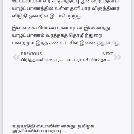
ஊடகவியலாளர் சந்திந்திப்பு இன்றையதினம்
யாழ்ப்பாணத்தில் உள்ள தனியார் விருந்தினர்
விடுதி ஒன்றில் இடம்பெற்றது.
இலங்கை விமானப்படையுடன் இணைந்து
யாழ்ப்பாணம் வர்த்தகத் தொழிற்துறை
மன்றமும் இந்த கண்காட்சில் இணைந்துள்ளது.
PREVIOUS
NEXT
பிரித்தானிய உயர்ஸ்தானிகருடன் ரெலோ சந்திப்பு
வடமராட்சி பிரதேசத்தின் உட்கட்டமைப்பு பிரச்சினைகளுக்கு விரைவில் தீர்வு வழங்கப்படும் என ஆளுநர் தெரிவிப்பு
உதயநிதி ஸ்டாலின் கைது: தமிழக
அரசியலில் பரபரப்பு…