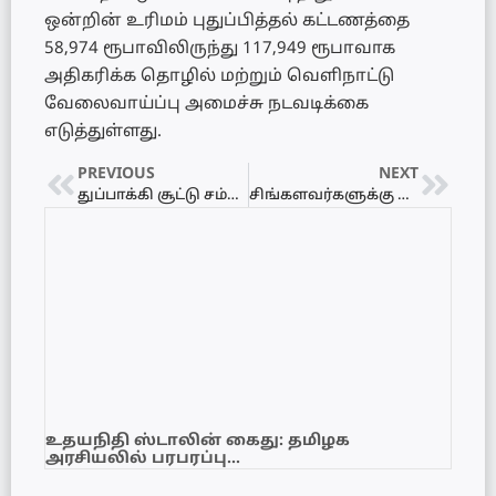
ஒன்றின் உரிமம் புதுப்பித்தல் கட்டணத்தை
58,974 ரூபாவிலிருந்து 117,949 ரூபாவாக
அதிகரிக்க தொழில் மற்றும் வெளிநாட்டு
வேலைவாய்ப்பு அமைச்சு நடவடிக்கை
எடுத்துள்ளது.
PREVIOUS
NEXT
துப்பாக்கி சூட்டு சம்பவத்துடன் தொடர்புடைய இருவர் கிளிநொச்சி மாவட்ட குற்றபுலனாய்வு பிரிவினரால் கைது
சிங்களவர்களுக்கு விடுதலைப்புலிகள் என்றால் பயம் – சாணக்கியன்
உதயநிதி ஸ்டாலின் கைது: தமிழக
அரசியலில் பரபரப்பு…