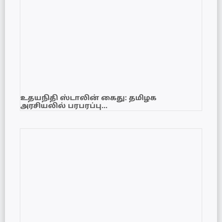
உதயநிதி ஸ்டாலின் கைது: தமிழக
அரசியலில் பரபரப்பு…