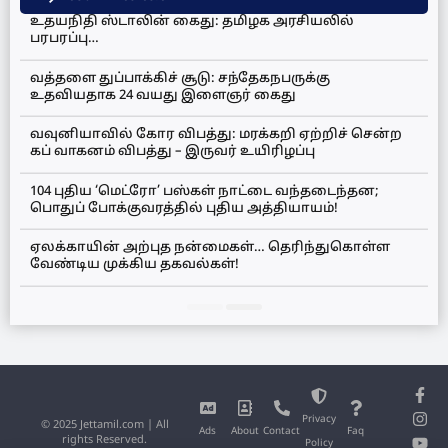
உதயநிதி ஸ்டாலின் கைது: தமிழக அரசியலில்
பரபரப்பு…
வத்தளை துப்பாக்கிச் சூடு: சந்தேகநபருக்கு
உதவியதாக 24 வயது இளைஞர் கைது
வவுனியாவில் கோர விபத்து: மரக்கறி ஏற்றிச் சென்ற
கப் வாகனம் விபத்து – இருவர் உயிரிழப்பு
104 புதிய ‘மெட்ரோ’ பஸ்கள் நாட்டை வந்தடைந்தன;
பொதுப் போக்குவரத்தில் புதிய அத்தியாயம்!
ஏலக்காயின் அற்புத நன்மைகள்… தெரிந்துகொள்ள
வேண்டிய முக்கிய தகவல்கள்!
Privacy
© 2025 Jettamil.com | All
Ads
About
Contact
Faq
rights Reserved.
Policy