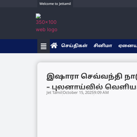
Welcome to Jettamil
செய்திகள்
சினிமா
ஏனை
இஷாரா செவ்வந்தி நாடு
– புலனாய்வில் வெளியா
Jet Tamil
October 15, 2025
9:09 AM