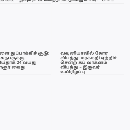
இஷாரா செவ்வந்தி அதிகாரிகள் முன்னிலையில் அளித்த பரபரப்பு வாக்குமூலம்
இஷாரா செவ்வந்தி கைதானது எப்படி? – பொலிஸார் வெளியிட்ட முழு விவரம்!
ை துப்பாக்கிச் சூடு:
வவுனியாவில் கோர
ேகநபருக்கு
விபத்து: மரக்கறி ஏற்றிச்
யதாக 24 வயது
சென்ற கப் வாகனம்
ஞர் கைது
விபத்து – இருவர்
உயிரிழப்பு