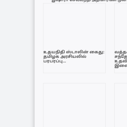
உதயநிதி ஸ்டாலின் கைது:
வத்தள
தமிழக அரசியலில்
சந்த
பரபரப்பு…
உதவி
இளை