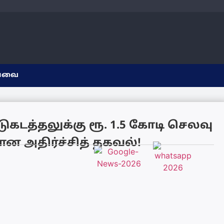
யவை
கடத்தலுக்கு ரூ. 1.5 கோடி செலவு
ன அதிர்ச்சித் தகவல்!