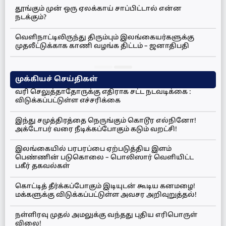
தூங்கும் முன் ஒரு ஏலக்காய் சாப்பிட்டால் என்ன
நடக்கும்?
வெளிநாட்டிலிருந்து திரும்பும் இலங்கையர்களுக்கு
முதலீட்டுக்காக காணி வழங்க திட்டம் – ஜனாதிபதி
முக்கியச் செய்திகள்
வரி செலுத்தாதோருக்கு எதிராக சட்ட நடவடிக்கை :
விடுக்கப்பட்டுள்ள எச்சரிக்கை
இந்து சமுத்திரத்தை நெருங்கும் கொடூர எல்நினோ!
அக்டோபர் வரை நீடிக்கப்போகும் கடும் வறட்சி!
இலங்கையில் பரபரப்பை ஏற்படுத்திய இளம்
பெண்ணின் படுகொலை – பொலிஸார் வெளியிட்ட
பகீர் தகவல்கள்
கொட்டித் தீர்க்கப்போகும் இடியுடன் கூடிய கனமழை!
மக்களுக்கு விடுக்கப்பட்டுள்ள அவசர அறிவுறுத்தல்!
நள்ளிரவு முதல் அமலுக்கு வந்தது புதிய எரிபொருள்
விலை!