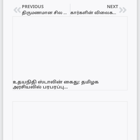
PREVIOUS
NEXT
திருமணமான சில மாதங்களில் ஆணொருவர் தவறான முடிவெடுத்து உயிர்மாய்ப்பு!
கார்களின் விலைகள் அதிகரிப்பு
உதயநிதி ஸ்டாலின் கைது: தமிழக
அரசியலில் பரபரப்பு…