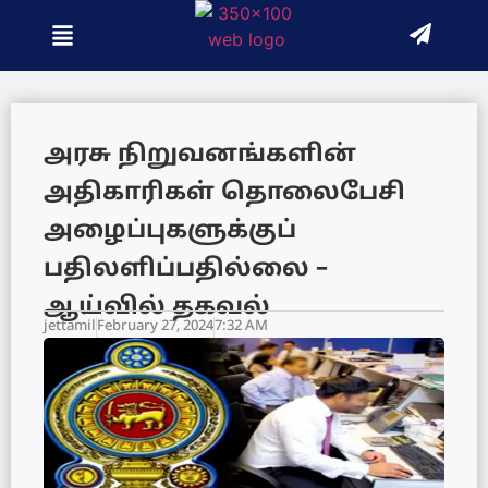
அரசு நிறுவனங்களின்
அதிகாரிகள் தொலைபேசி
அழைப்புகளுக்குப்
பதிலளிப்பதில்லை –
ஆய்வில் தகவல்
jettamil
February 27, 2024
7:32 AM