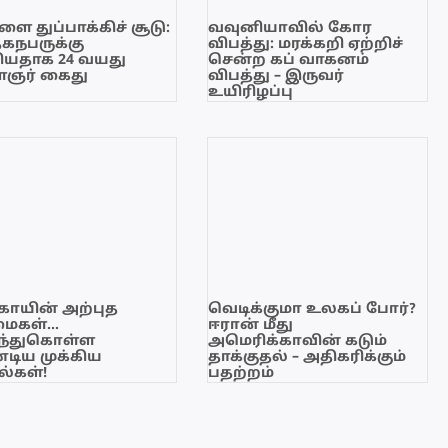
ை துப்பாக்கிச் சூடு:
வவுனியாவில் கோர
ேகநபருக்கு
விபத்து: மரக்கறி ஏற்றிச்
யதாக 24 வயது
சென்ற கப் வாகனம்
ஞர் கைது
விபத்து – இருவர்
உயிரிழப்பு
காயின் அற்புத
வெடிக்குமா உலகப் போர்?
மைகள்…
ஈரான் மீது
ந்துகொள்ள
அமெரிக்காவின் கடும்
டிய முக்கிய
தாக்குதல் – அதிகரிக்கும்
்கள்!
பதற்றம்