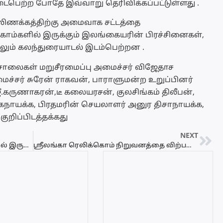
ைபெற்ற போதே இவ்வாறு தெரிவிக்கப்பட்டுள்ளது .
நல்லிணக்கத்திற்கு அமைவாக சட்டத்தை
காம்களில் இருக்கும் இலங்கையரின் பிரச்சினைகள்,
பிலும் கலந்துரையாடல் இடம்பெற்றன .
றைச்சாலைகள் மறுசீரமைப்பு அமைச்சர் விஜேதாச
ச்சர் சுரேன் ராகவன், பாராளுமன்ற உறுப்பினர்
ஜீ.கருணாகரன்,டீ கலையரசன், குலசிங்கம் திலீபன்,
நாயக்க, பிரதமரின் செயலாளர் அனுர திசாநாயக்க,
றிப்பிடத்தக்கது
NEXT
இந்தி தெரிந்தால் மட்டுமே இந்தியாவில் இருக்க முடியும் என்பது அருவறுக்கத்தக்கது – சீமான் ஆவேசம்
ஸ்ரீலங்கா ரெலிக்கொம் நிறுவனத்தை விற்பனை செய்ய வேண்டாம் – ஊழியர்கள் யாழில் போராட்டம்