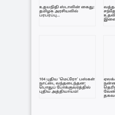
உதயநிதி ஸ்டாலின் கைது:
வத்தள
தமிழக அரசியலில்
சந்த
பரபரப்பு…
உதவி
இளை
104 புதிய ‘மெட்ரோ’ பஸ்கள்
ஏலக்
நாட்டை வந்தடைந்தன;
நன்
பொதுப் போக்குவரத்தில்
தெரி
புதிய அத்தியாயம்!
வேண்
தகவல