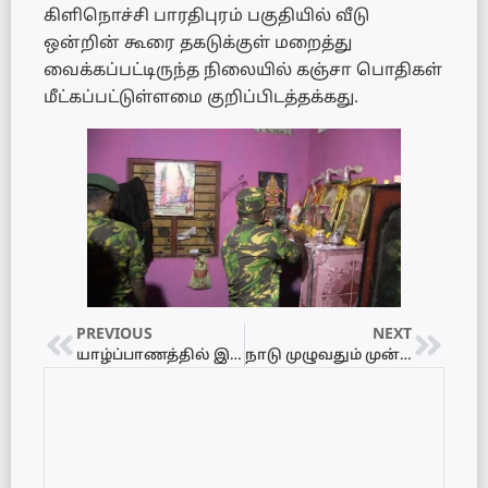
கிளிநொச்சி பாரதிபுரம் பகுதியில் வீடு
ஒன்றின் கூரை தகடுக்குள் மறைத்து
வைக்கப்பட்டிருந்த நிலையில் கஞ்சா பொதிகள்
மீட்கப்பட்டுள்ளமை குறிப்பிடத்தக்கது.
PREVIOUS
NEXT
யாழ்ப்பாணத்தில் இளம் குடும்பஸ்தர் தவறான முடிவெடுத்து உயிர்மாய்ப்பு!
நாடு முழுவதும் முன்னெடுக்கப்படவுள்ள விசேட வேலைத்திட்டம்