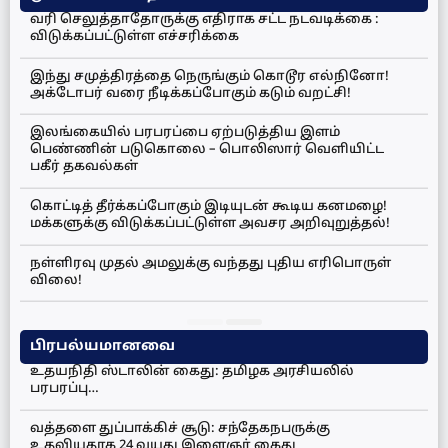
வரி செலுத்தாதோருக்கு எதிராக சட்ட நடவடிக்கை :
விடுக்கப்பட்டுள்ள எச்சரிக்கை
இந்து சமுத்திரத்தை நெருங்கும் கொடூர எல்நினோ!
அக்டோபர் வரை நீடிக்கப்போகும் கடும் வறட்சி!
இலங்கையில் பரபரப்பை ஏற்படுத்திய இளம்
பெண்ணின் படுகொலை – பொலிஸார் வெளியிட்ட
பகீர் தகவல்கள்
கொட்டித் தீர்க்கப்போகும் இடியுடன் கூடிய கனமழை!
மக்களுக்கு விடுக்கப்பட்டுள்ள அவசர அறிவுறுத்தல்!
நள்ளிரவு முதல் அமலுக்கு வந்தது புதிய எரிபொருள்
விலை!
பிரபல்யமானவை
உதயநிதி ஸ்டாலின் கைது: தமிழக அரசியலில்
பரபரப்பு…
வத்தளை துப்பாக்கிச் சூடு: சந்தேகநபருக்கு
உதவியதாக 24 வயது இளைஞர் கைது