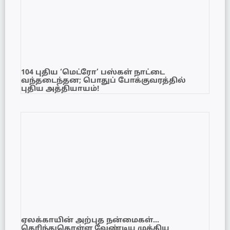
104 புதிய ‘மெட்ரோ’ பஸ்கள் நாட்டை
வந்தடைந்தன; பொதுப் போக்குவரத்தில்
புதிய அத்தியாயம்!
ஏலக்காயின் அற்புத நன்மைகள்…
தெரிந்துகொள்ள வேண்டிய முக்கிய