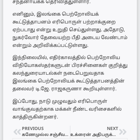
சந்தனாயக்க தெரிவித்துள்ளார்.
எனினும், இலங்கை பெற்றோலியக்
கூட்டுத்தாபனம் எரிபொருள் பற்றாக்குறை
ஏற்படாது என்று உறுதி செய்துள்ளது. அதோடு,
நுகர்வோர் தேவையற்ற பீதி அடைய வேண்டாம்
என்றும் அறிவிக்கப்பட்டுள்ளது.
இந்நிலையில், எதிர்காலத்தில் பெற்றோலிய
விநியோகஸ்தர்களுடன் பிரச்சினைகள் குறித்து
கலந்துரையாடல்கள் நடைபெறுவதாக
இலங்கை பெற்றோலியக் கூட்டுத்தாபனத்தின்
தலைவர் டி.ஜே. ராஜகருணா கூறியுள்ளார்.
இப்போது, நாடு முழுவதும் எரிபொருள்
வாங்குவதற்காக மக்கள் நீண்ட வரிசைகளில்
காத்திருகின்றனர்.
PREVIOUS
NEXT
கணேமுல்ல சஞ்சீவவைச் சுட்டவரின் உடை கண்டுபிடிப்பு
உக்ரைன் அதிபருக்கு எலுமிச்சை பழம் கொடுத்த டிரம்ப்