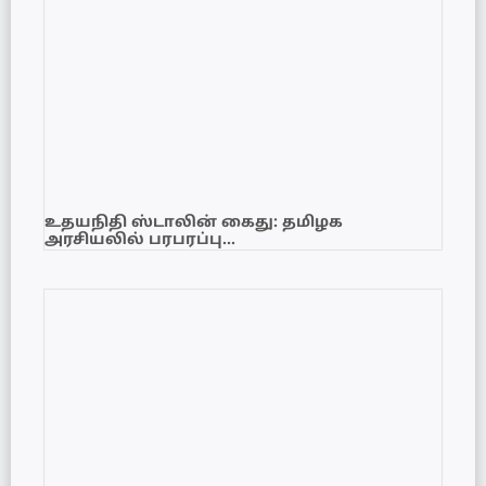
உதயநிதி ஸ்டாலின் கைது: தமிழக
அரசியலில் பரபரப்பு…