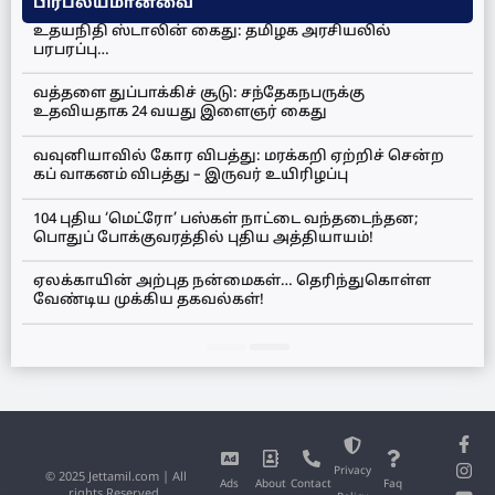
பிரபல்யமானவை
உதயநிதி ஸ்டாலின் கைது: தமிழக அரசியலில்
பரபரப்பு…
வத்தளை துப்பாக்கிச் சூடு: சந்தேகநபருக்கு
உதவியதாக 24 வயது இளைஞர் கைது
வவுனியாவில் கோர விபத்து: மரக்கறி ஏற்றிச் சென்ற
கப் வாகனம் விபத்து – இருவர் உயிரிழப்பு
104 புதிய ‘மெட்ரோ’ பஸ்கள் நாட்டை வந்தடைந்தன;
பொதுப் போக்குவரத்தில் புதிய அத்தியாயம்!
ஏலக்காயின் அற்புத நன்மைகள்… தெரிந்துகொள்ள
வேண்டிய முக்கிய தகவல்கள்!
Privacy
© 2025 Jettamil.com | All
Ads
About
Contact
Faq
rights Reserved.