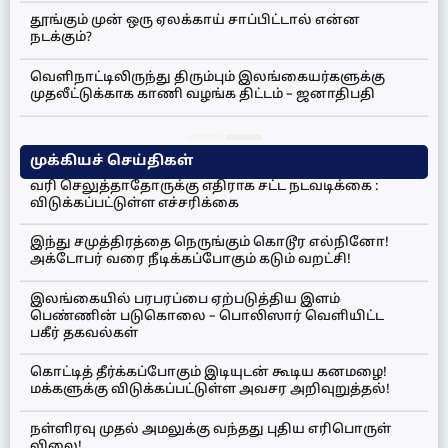
தூங்கும் முன் ஒரு ஏலக்காய் சாப்பிட்டால் என்ன
நடக்கும்?
வெளிநாட்டிலிருந்து திரும்பும் இலங்கையர்களுக்கு
முதலீட்டுக்காக காணி வழங்க திட்டம் – ஜனாதிபதி
முக்கியச் செய்திகள்
வரி செலுத்தாதோருக்கு எதிராக சட்ட நடவடிக்கை :
விடுக்கப்பட்டுள்ள எச்சரிக்கை
இந்து சமுத்திரத்தை நெருங்கும் கொடூர எல்நினோ!
அக்டோபர் வரை நீடிக்கப்போகும் கடும் வறட்சி!
இலங்கையில் பரபரப்பை ஏற்படுத்திய இளம்
பெண்ணின் படுகொலை – பொலிஸார் வெளியிட்ட
பகீர் தகவல்கள்
கொட்டித் தீர்க்கப்போகும் இடியுடன் கூடிய கனமழை!
மக்களுக்கு விடுக்கப்பட்டுள்ள அவசர அறிவுறுத்தல்!
நள்ளிரவு முதல் அமலுக்கு வந்தது புதிய எரிபொருள்
விலை!