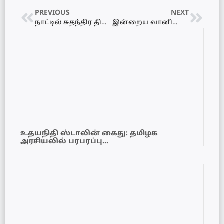
PREVIOUS
NEXT
நாட்டில் சுதந்திர தினம் கொண்டாடுகின்றார்கள் : நாங்கள் கடலில் சுதந்திரமாக தொழில் செய்ய முடியவில்லை – எம்.வி.சுப்பிரமணியம்
இன்றைய வானிலை அறிக்கை 05.02.2024
உதயநிதி ஸ்டாலின் கைது: தமிழக
அரசியலில் பரபரப்பு…