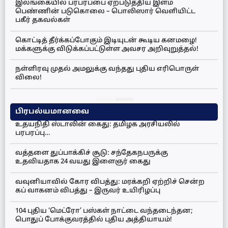
இலங்கையில் பரபரப்பை ஏற்படுத்திய இளம்
பெண்ணின் படுகொலை – பொலிஸார் வெளியிட்ட
பகீர் தகவல்கள்
கொட்டித் தீர்க்கப்போகும் இடியுடன் கூடிய கனமழை!
மக்களுக்கு விடுக்கப்பட்டுள்ள அவசர அறிவுறுத்தல்!
நள்ளிரவு முதல் அமலுக்கு வந்தது புதிய எரிபொருள்
விலை!
பிரபல்யமானவை
உதயநிதி ஸ்டாலின் கைது: தமிழக அரசியலில்
பரபரப்பு…
வத்தளை துப்பாக்கிச் சூடு: சந்தேகநபருக்கு
உதவியதாக 24 வயது இளைஞர் கைது
வவுனியாவில் கோர விபத்து: மரக்கறி ஏற்றிச் சென்ற
கப் வாகனம் விபத்து – இருவர் உயிரிழப்பு
104 புதிய ‘மெட்ரோ’ பஸ்கள் நாட்டை வந்தடைந்தன;
பொதுப் போக்குவரத்தில் புதிய அத்தியாயம்!