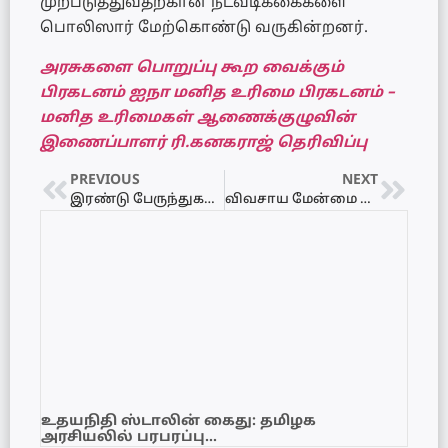
முற்படுத்துவதற்கான நடவடிக்கைகளை
பொலிஸார் மேற்கொண்டு வருகின்றனர்.
அரசுகளை பொறுப்பு கூற வைக்கும்
பிரகடனம் ஐநா மனித உரிமை பிரகடனம் –
மனித உரிமைகள் ஆணைக்குழுவின்
இணைப்பாளர் ரி.கனகராஜ் தெரிவிப்பு
PREVIOUS
NEXT
இரண்டு பேருந்துகள் ஒன்றுடன் ஒன்று மோதி விபத்து – சாவகச்சேரியில் சம்பவம்!
விவசாய மேன்மை விருது வழங்கல் நிகழ்வும் கண்காட்சியும் -2023
உதயநிதி ஸ்டாலின் கைது: தமிழக
அரசியலில் பரபரப்பு…