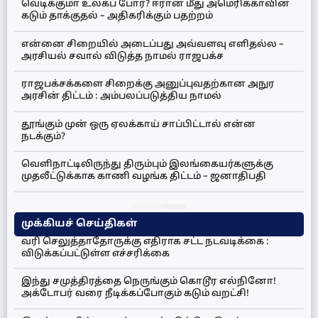
வெடிக்குமா உலகப் போர்? ஈரான் மீது அமெரிக்காவின்
கடும் தாக்குதல் – அதிகரிக்கும் பதற்றம்
என்னை சிறையில் அடைப்பது அவ்வளவு எளிதல்ல –
அரசியல் சவால் விடுத்த நாமல் ராஜபக்ச
ராஜபக்சக்களை சிறைக்கு அனுப்புவதற்கான அநுர
அரசின் திட்டம் : அம்பலப்படுத்திய நாமல்
தூங்கும் முன் ஒரு ஏலக்காய் சாப்பிட்டால் என்ன
நடக்கும்?
வெளிநாட்டிலிருந்து திரும்பும் இலங்கையர்களுக்கு
முதலீட்டுக்காக காணி வழங்க திட்டம் – ஜனாதிபதி
முக்கியச் செய்திகள்
வரி செலுத்தாதோருக்கு எதிராக சட்ட நடவடிக்கை :
விடுக்கப்பட்டுள்ள எச்சரிக்கை
இந்து சமுத்திரத்தை நெருங்கும் கொடூர எல்நினோ!
அக்டோபர் வரை நீடிக்கப்போகும் கடும் வறட்சி!