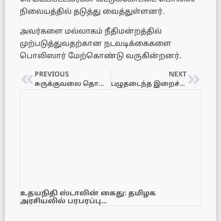
நிலையத்தில் தடுத்து வைத்துள்ளனர்.
அவர்களை மல்லாகம் நீதிமன்றத்தில்
முற்படுத்துவதற்கான நடவடிக்கைகளை
பொலிஸார் மேற்கொண்டு வருகின்றனர்.
PREVIOUS
NEXT
சுருக்குவலை தொழிலில் ஈடுபட்ட இரண்டு படகுகளுடன் ஐவர் கைது!
பழுதடைந்த இறைச்சியுடன் கொத்துறொட்டி விற்ற உணவகம் சீல் வைப்பு
உதயநிதி ஸ்டாலின் கைது: தமிழக
அரசியலில் பரபரப்பு…