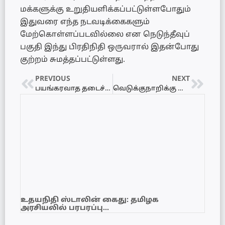
மக்களுக்கு உறுதியளிக்கப்பட்டுள்ளபோதும்
இதுவரை எந்த நடவடிக்கைகளும்
மேற்கொள்ளப்படவில்லை என நெடுந்தீவுப்
பகுதி இந்து பிரதிநிதி ஒருவரால் இதன்போது
குற்றம் சுமத்தப்பட்டுள்ளது.
PREVIOUS
NEXT
பயங்கரவாத தடைச்சட்டத்துக்கு பதிலாக புதிய சட்டம்
வெடுக்குநாறிக்கு சிவபூமியால் 7இலட்சம் ரூபா செலவில் சிலைகளும் அன்பளிப்பு
உதயநிதி ஸ்டாலின் கைது: தமிழக
அரசியலில் பரபரப்பு…