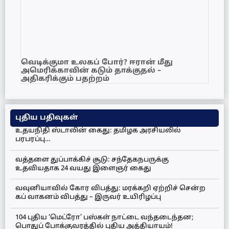
வெடிக்குமா உலகப் போர்? ஈரான் மீது
அமெரிக்காவின் கடும் தாக்குதல் –
அதிகரிக்கும் பதற்றம்
புதிய பதிவுகள்
உதயநிதி ஸ்டாலின் கைது: தமிழக அரசியலில்
பரபரப்பு…
வத்தளை துப்பாக்கிச் சூடு: சந்தேகநபருக்கு
உதவியதாக 24 வயது இளைஞர் கைது
வவுனியாவில் கோர விபத்து: மரக்கறி ஏற்றிச் சென்ற
கப் வாகனம் விபத்து – இருவர் உயிரிழப்பு
104 புதிய ‘மெட்ரோ’ பஸ்கள் நாட்டை வந்தடைந்தன;
பொதுப் போக்குவரத்தில் புதிய அத்தியாயம்!