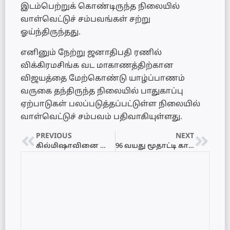
இடம்பெற்றுக் கொண்டிருந்த நிலையில்
வாள்வெட்டுச் சம்பவங்கள் சற்று
ஓய்ந்திருந்தது.
எனினும் நேற்று ஜனாதிபதி ரணில்
விக்கிரமசிங்க வட மாகாணத்திற்கான
விஜயத்தை மேற்கொண்டு யாழ்ப்பாணம்
வருகை தந்திருந்த நிலையில் பாதுகாப்பு
ஏற்பாடுகள் பலப்படுத்தப்பட்டுள்ள நிலையில்
வாள்வெட்டுச் சம்பவம் பதிவாகியுள்ளது.
PREVIOUS
NEXT
கில்மிஷாவினை நேரில் சந்தித்து வாழ்த்து தெரிவித்த ஜனாதிபதி ரணில் விக்கிரமசிங்க அவர்கள்
96 வயது மூதாட்டி கால் தவறி கிணற்றில் விழுந்து உயிரிழப்பு – அராலியில் துயரம்!