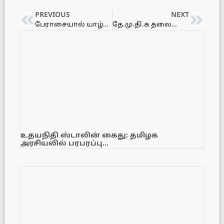
PREVIOUS
NEXT
பேராசையால் யாழ்ப்பாணத்தில் பறிபோன இருவரது பல இலட்சம் ரூபா பணம்!
தே.மு.தி.க தலைமை அலுவலகத்தில் விஜயகாந்தின் உடல் நல்லடக்கம்
உதயநிதி ஸ்டாலின் கைது: தமிழக
அரசியலில் பரபரப்பு…