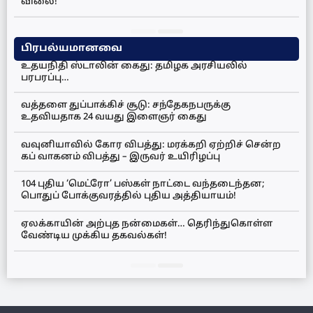
விலை!
பிரபல்யமானவை
உதயநிதி ஸ்டாலின் கைது: தமிழக அரசியலில்
பரபரப்பு…
வத்தளை துப்பாக்கிச் சூடு: சந்தேகநபருக்கு
உதவியதாக 24 வயது இளைஞர் கைது
வவுனியாவில் கோர விபத்து: மரக்கறி ஏற்றிச் சென்ற
கப் வாகனம் விபத்து – இருவர் உயிரிழப்பு
104 புதிய ‘மெட்ரோ’ பஸ்கள் நாட்டை வந்தடைந்தன;
பொதுப் போக்குவரத்தில் புதிய அத்தியாயம்!
ஏலக்காயின் அற்புத நன்மைகள்… தெரிந்துகொள்ள
வேண்டிய முக்கிய தகவல்கள்!