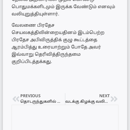
பொதுமக்களிடமும் இருக்க வேண்டும் எனவும்
வலியுறுத்தியுள்ளார்.
வேலணை பிரதேச
செயலகத்திலின்றையதினம் இடம்பெற்ற
பிரதேச அபிவிருத்திக் குழு கூட்டத்தை
ஆரம்பித்து உரையாற்றும் போதே அவர்
இவ்வாறு தெரிவித்திருந்தமை
குறிப்பிடத்தக்கது.
PREVIOUS
NEXT
தொடருந்துகளில் பொதிகளை அனுப்புவதற்கான கட்டணங்கள் அதிகரிப்பு
வடக்கு கிழக்கு வலிந்து காணாமல் ஆக்கப்பட்ட உறவுகளின் சங்கச் செயலாளர் ஊடக சந்திப்பு