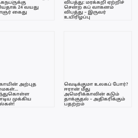
ேகநபருக்கு
விபத்து: மரக்கறி ஏற்றிச்
யதாக 24 வயது
சென்ற கப் வாகனம்
ஞர் கைது
விபத்து – இருவர்
உயிரிழப்பு
காயின் அற்புத
வெடிக்குமா உலகப் போர்?
மைகள்…
ஈரான் மீது
ந்துகொள்ள
அமெரிக்காவின் கடும்
டிய முக்கிய
தாக்குதல் – அதிகரிக்கும்
்கள்!
பதற்றம்