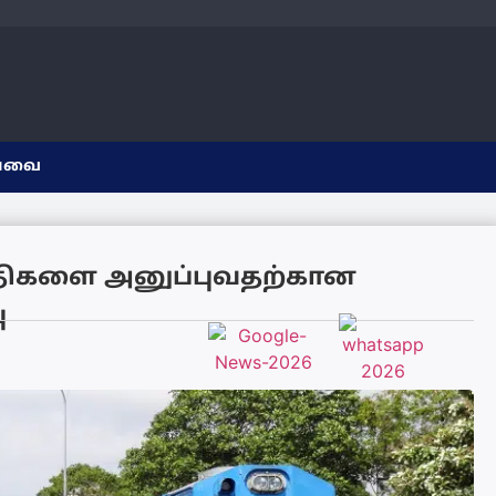
யவை
திகளை அனுப்புவதற்கான
ு