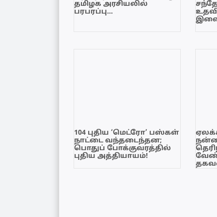
தமிழக அரசியலில்
சந்த
பரபரப்பு…
உதவி
இளை
104 புதிய ‘மெட்ரோ’ பஸ்கள்
ஏலக்
நாட்டை வந்தடைந்தன;
நன்
பொதுப் போக்குவரத்தில்
தெரி
புதிய அத்தியாயம்!
வேண்
தகவல