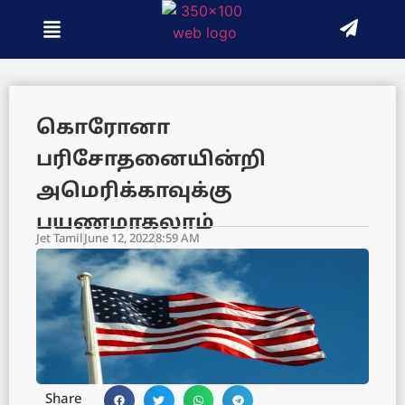
கொரோனா
பரிசோதனையின்றி
அமெரிக்காவுக்கு
பயணமாகலாம்
Jet Tamil
June 12, 2022
8:59 AM
Share