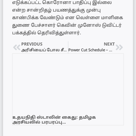
எடுக்கப்பட்ட கொரோனா பாதிப்பு இல்லை
என்ற சான்றிதழ் பயணத்துக்கு முன்பு
காண்பிக்க வேண்டும் என வெள்ளை மாளிகை
துணை பேச்சாளர் கெவின் முனோஸ் டுவிட்டர்
பக்கத்தில் தெரிவித்துள்ளார்.
PREVIOUS
NEXT
அரிசியைப் போல சீனிக்கும் விரைவில் கட்டுப்பாட்டு விலை- மீறினால் தண்டனை
Power Cut Schedule – மின்வெட்டு அட்டவணை 13.06.2022
உதயநிதி ஸ்டாலின் கைது: தமிழக
அரசியலில் பரபரப்பு…