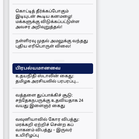
கொட்டித் தீர்க்கப்போகும்
இடியுடன் கூடிய கனமழை!
மக்களுக்கு விடுக்கப்பட்டுள்ள
அவசர அறிவுறுத்தல்!
நள்ளிரவு முதல் அமலுக்கு வந்தது
புதிய எரிபொருள் விலை!
பிரபல்யமானவை
உதயநிதி ஸ்டாலின் கைது:
தமிழக அரசியலில் பரபரப்பு…
வத்தளை துப்பாக்கிச் சூடு:
சந்தேகநபருக்கு உதவியதாக 24
வயது இளைஞர் கைது
வவுனியாவில் கோர விபத்து:
மரக்கறி ஏற்றிச் சென்ற கப்
வாகனம் விபத்து – இருவர்
உயிரிழப்பு