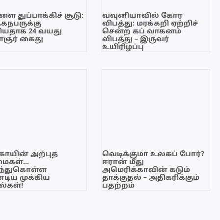
ை துப்பாக்கிச் சூடு:
வவுனியாவில் கோர
ேகநபருக்கு
விபத்து: மரக்கறி ஏற்றிச்
யதாக 24 வயது
சென்ற கப் வாகனம்
ஞர் கைது
விபத்து – இருவர்
உயிரிழப்பு
காயின் அற்புத
வெடிக்குமா உலகப் போர்?
மைகள்…
ஈரான் மீது
ந்துகொள்ள
அமெரிக்காவின் கடும்
டிய முக்கிய
தாக்குதல் – அதிகரிக்கும்
்கள்!
பதற்றம்