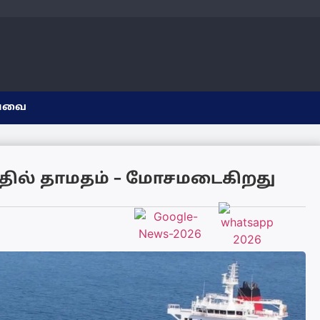
யவை
வதில் தாமதம் – மோசமடைகிறது