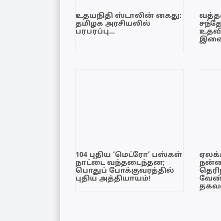
உதயநிதி ஸ்டாலின் கைது:
வத்தள
தமிழக அரசியலில்
சந்த
பரபரப்பு…
உதவி
இளை
104 புதிய ‘மெட்ரோ’ பஸ்கள்
ஏலக்
நாட்டை வந்தடைந்தன;
நன்
பொதுப் போக்குவரத்தில்
தெரி
புதிய அத்தியாயம்!
வேண்
தகவல