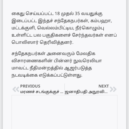
கைது செய்யப்பட்ட 18 முதல் 35 வயதுக்கு
இடைப்பட்ட இந்தச் சந்தேகநபர்கள், கம்பஹா,
மட்டக்குளி, வெல்லம்பிட்டிய, நீர்கொழும்பு
உள்ளிட்ட பல பகுதிகளைச் சேர்ந்தவர்கள் எனப்
பொலிஸார் தெரிவித்தனர்.
சந்தேகநபர்கள் அனைவரும் மேலதிக
விசாரணைகளின் பின்னர் நுவரெலியா
மாவட்ட நீதிமன்றத்தில் ஆஜர்படுத்த
நடவடிக்கை எடுக்கப்பட்டுள்ளது.
PREVIOUS
NEXT
மரணச் சடங்குக்குச் சென்று திரும்பிய வவுனியா ஆசிரியர்களுக்கு நேர்ந்த கதி
ஜனாதிபதி அநுரவின் தீபாவளி வாழ்த்துச் செய்தி