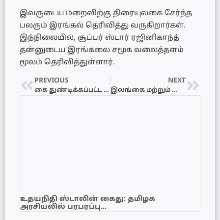
இவருடைய மறைவிற்கு திரையுலகை சேர்ந்த
பலரும் இரங்கல் தெரிவித்து வருகிறார்கள்.
இந்நிலையில், சூப்பர் ஸ்டார் ரஜினிகாந்த்
தன்னுடைய இரங்கலை சமூக வலைத்தளம்
மூலம் தெரிவித்துள்ளார்.
PREVIOUS
NEXT
கை துண்டிக்கப்பட்ட வைசாலிக்கு நீதி வேண்டி யாழ்ப்பாணம் போதனா வைத்தியசாலைக்கு முன்பாக போராட்டம்!
இலங்கை மற்றும் மாலைதீவுக்கான கனடாவின் அரசியல் மற்றும் வர்த்தகத்திற்கான ஆலோசகர் டானியல் வூட் யாழ்ப்பாணம் வருகை
உதயநிதி ஸ்டாலின் கைது: தமிழக
அரசியலில் பரபரப்பு…