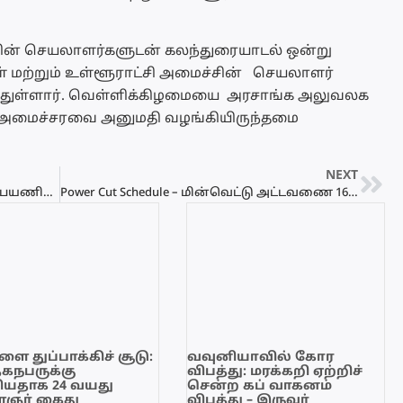
ளின் செயலாளர்களுடன் கலந்துரையாடல் ஒன்று
மற்றும் உள்ளூராட்சி அமைச்சின் செயலாளர்
ித்துள்ளார். வெள்ளிக்கிழமையை அரசாங்க அலுவலக
த அமைச்சரவை அனுமதி வழங்கியிருந்தமை
NEXT
காங்கேசன்துறைக்கும் – காரைக்கால் பயணிகள் கப்பல் சேவை விரைவில் ஆரம்பம்
Power Cut Schedule – மின்வெட்டு அட்டவணை 16.06.2022
ை துப்பாக்கிச் சூடு:
வவுனியாவில் கோர
ேகநபருக்கு
விபத்து: மரக்கறி ஏற்றிச்
யதாக 24 வயது
சென்ற கப் வாகனம்
ஞர் கைது
விபத்து – இருவர்