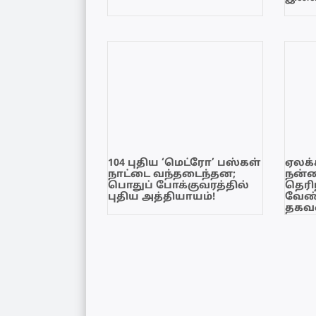
104 புதிய ‘மெட்ரோ’ பஸ்கள்
ஏலக்
நாட்டை வந்தடைந்தன;
நன்
பொதுப் போக்குவரத்தில்
தெரி
புதிய அத்தியாயம்!
வேண்
தகவல