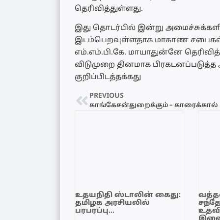
தெரிவித்துள்ளது.
இது தொடர்பில் இன்று அமைச்சுக்க
இடம்பெறவுள்ளதாக மாகாண சபைகள் 
எம்.எம்.பி.கே. மாயாதுன்னே தெரிவ
விடுமுறை தினமாக பிரகடனப்படுத்
குறிப்பிடத்தக்கது
PREVIOUS
உதயநிதி ஸ்டாலின் கைது:
வத்தள
தமிழக அரசியலில்
சந்த
பரபரப்பு…
உதவி
இளை