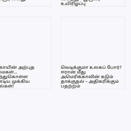
உயிரிழப்பு
காயின் அற்புத
வெடிக்குமா உலகப் போர்?
மைகள்…
ஈரான் மீது
ந்துகொள்ள
அமெரிக்காவின் கடும்
டிய முக்கிய
தாக்குதல் – அதிகரிக்கும்
்கள்!
பதற்றம்