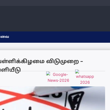
யவை
ள்ளிக்கிழமை விடுமுறை –
ளியீடு