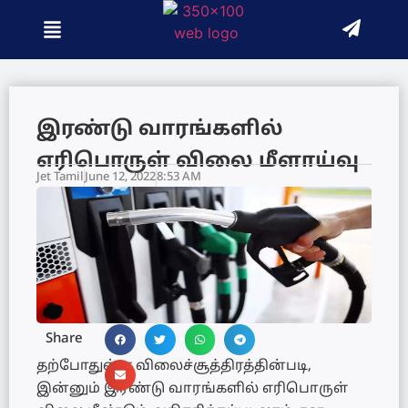
இரண்டு வாரங்களில்
எரிபொருள் விலை மீளாய்வு
Jet Tamil
June 12, 2022
8:53 AM
Share
தற்போதுள்ள விலைச்சூத்திரத்தின்படி,
இன்னும் இரண்டு வாரங்களில் எரிபொருள்