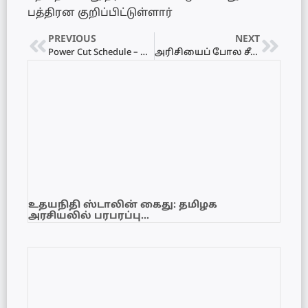
பத்திரன குறிப்பிட்டுள்ளார்
PREVIOUS
NEXT
Power Cut Schedule – மின்வெட்டு அட்டவணை 12.06.2022
அரிசியைப் போல சீனிக்கும் விரைவில் கட்டுப்பாட்டு விலை- மீறினால் தண்டனை
உதயநிதி ஸ்டாலின் கைது: தமிழக
அரசியலில் பரபரப்பு…