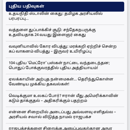
புதிய பதிவுகள்
உதயநிதி ஸ்டாலின் கைது: தமிழக அரசியலில்
பரபரப்பு…
வத்தளை துப்பாக்கிச் சூடு: சந்தேகநபருக்கு
உதவியதாக 24 வயது இளைஞர் கைது
வவுனியாவில் கோர விபத்து: மரக்கறி ஏற்றிச் சென்ற
கப் வாகனம் விபத்து – இருவர் உயிரிழப்பு
104 புதிய ‘மெட்ரோ’ பஸ்கள் நாட்டை வந்தடைந்தன;
பொதுப் போக்குவரத்தில் புதிய அத்தியாயம்!
ஏலக்காயின் அற்புத நன்மைகள்… தெரிந்துகொள்ள
வேண்டிய முக்கிய தகவல்கள்!
வெடிக்குமா உலகப் போர்? ஈரான் மீது அமெரிக்காவின்
கடும் தாக்குதல் – அதிகரிக்கும் பதற்றம்
என்னை சிறையில் அடைப்பது அவ்வளவு எளிதல்ல –
அரசியல் சவால் விடுத்த நாமல் ராஜபக்ச
ராஜபக்சக்களை சிறைக்கு அனுப்புவதற்கான அநுர