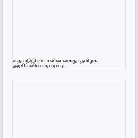
உதயநிதி ஸ்டாலின் கைது: தமிழக
அரசியலில் பரபரப்பு…