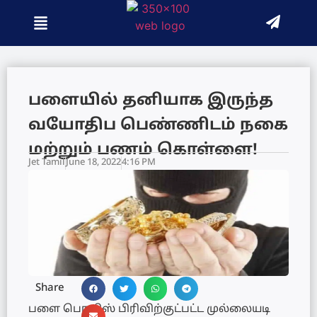
பளையில்‌ தனியாக இருந்த
வயோதிப பெண்ணிடம் நகை
மற்றும் பணம்‌ கொள்ளை!
Jet Tamil
June 18, 2022
4:16 PM
Share
பளை பொலிஸ் பிரிவிற்குட்பட்ட முல்லையடி