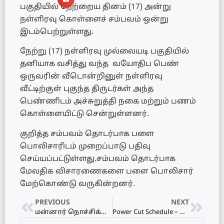
பகுதியில் நேற்றைய தினம் (17) அன்று
நள்ளிரவு கொள்ளைச் சம்பவம் ஒன்று
இடம்பெற்றுள்ளது.
நேற்று (17) நள்ளிரவு முல்லையடி பகுதியில்
தனியாக வசித்து வந்த வயோதிப பெண்
ஒருவரின் வீடொன்றினுள்‌ நள்ளிரவு
வீட்டிற்குள் புகுந்த திருடர்கள் அந்த
பெண்ணிடம் அச்சுறுத்தி நகை மற்றும் பணம்‌
கொள்ளையிட்டு‌ சென்றுள்ளனர்.
குறித்த சம்பவம் தொடர்பாக பளை
பொலிசாரிடம் முறைப்பாடு பதிவு‌
செய்யப்பட்டுள்ளது.சம்பவம் தொடர்பாக
மேலதிக விசாரணைகளை பளை பொலிசார்
மேற்கொண்டு வருகின்றனர்.
PREVIOUS
NEXT
மன்னார் நொச்சிக்குள இரட்டைக் கொலை சம்பவம் தொடர்பில் சரணடைந்த 5 சந்தேக நபர்களையும் விளக்கமறியலில் வைக்க உத்தரவு.
Power Cut Schedule – மின்வெட்டு அட்டவணை 20.06.2022