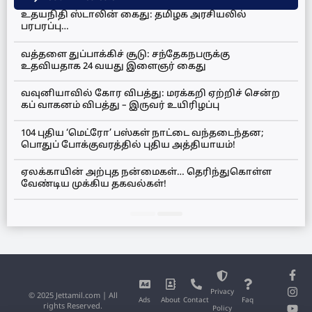
உதயநிதி ஸ்டாலின் கைது: தமிழக அரசியலில்
பரபரப்பு…
வத்தளை துப்பாக்கிச் சூடு: சந்தேகநபருக்கு
உதவியதாக 24 வயது இளைஞர் கைது
வவுனியாவில் கோர விபத்து: மரக்கறி ஏற்றிச் சென்ற
கப் வாகனம் விபத்து – இருவர் உயிரிழப்பு
104 புதிய ‘மெட்ரோ’ பஸ்கள் நாட்டை வந்தடைந்தன;
பொதுப் போக்குவரத்தில் புதிய அத்தியாயம்!
ஏலக்காயின் அற்புத நன்மைகள்… தெரிந்துகொள்ள
வேண்டிய முக்கிய தகவல்கள்!
Privacy
© 2025 Jettamil.com | All
Ads
About
Contact
Faq
rights Reserved.
Policy