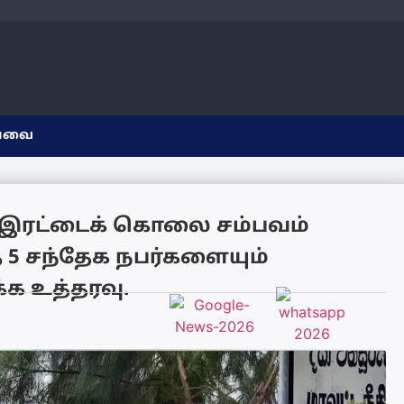
யவை
ள இரட்டைக் கொலை சம்பவம்
5 சந்தேக நபர்களையும்
க உத்தரவு.