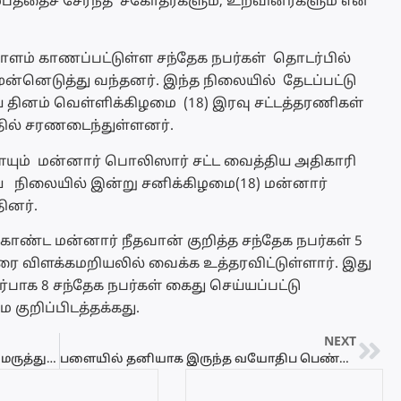
ும்பத்தைச் சேர்ந்த சகோதர்களும், உறவினர்களும் என
் காணப்பட்டுள்ள சந்தேக நபர்கள் தொடர்பில்
னெடுத்து வந்தனர். இந்த நிலையில் தேடப்பட்டு
ைய தினம் வெள்ளிக்கிழமை (18) இரவு சட்டத்தரணிகள்
ில் சரணடைந்துள்ளனர்.
ையும் மன்னார் பொலிஸார் சட்ட வைத்திய அதிகாரி
ய நிலையில் இன்று சனிக்கிழமை(18) மன்னார்
ினர்.
ட மன்னார் நீதவான் குறித்த சந்தேக நபர்கள் 5
வரை விளக்கமறியலில் வைக்க உத்தரவிட்டுள்ளார். இது
ாக 8 சந்தேக நபர்கள் கைது செய்யப்பட்டு
குறிப்பிடத்தக்கது.
NEXT
முன்னாள் அமைச்சர் பசிலுக்கு சிறப்பு மருத்துவர்கள் குழு சிகிச்சை
பளையில்‌ தனியாக இருந்த வயோதிப பெண்ணிடம் நகை மற்றும் பணம்‌ கொள்ளை!