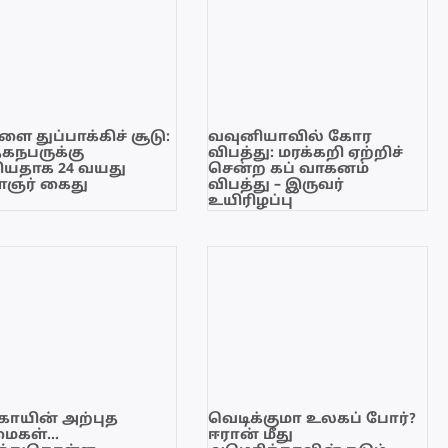
ை துப்பாக்கிச் சூடு:
வவுனியாவில் கோர
ேகநபருக்கு
விபத்து: மரக்கறி ஏற்றிச்
யதாக 24 வயது
சென்ற கப் வாகனம்
ஞர் கைது
விபத்து – இருவர்
உயிரிழப்பு
காயின் அற்புத
வெடிக்குமா உலகப் போர்?
மைகள்…
ஈரான் மீது