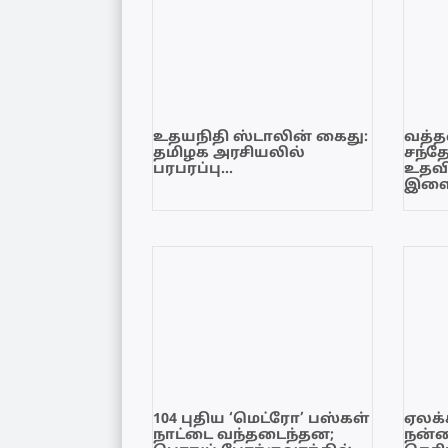
உதயநிதி ஸ்டாலின் கைது:
வத்தள
தமிழக அரசியலில்
சந்த
பரபரப்பு…
உதவி
இளை
104 புதிய ‘மெட்ரோ’ பஸ்கள்
ஏலக்
நாட்டை வந்தடைந்தன;
நன்