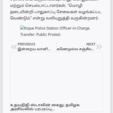
மற்றும் செயல்பாட்டாளர்கள், “மொழி
தடையின்றி பாதுகாப்பு சேவைகள் வழங்கப்பட
வேண்டும்” என்று வலியுறுத்தி வருகின்றனர்.
PREVIOUS
NEXT
இன்றைய வானிலை அறிக்கை
கணேமுல்ல சஞ்சீவவைச் சுட்டவரின் உடை கண்டுபிடிப்பு
உதயநிதி ஸ்டாலின் கைது: தமிழக
அரசியலில் பரபரப்பு…