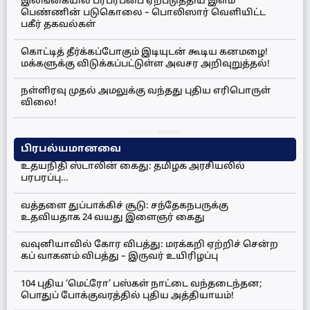
இலங்கையில் பரபரப்பை ஏற்படுத்திய இளம்
பெண்ணின் படுகொலை – பொலிஸார் வெளியிட்ட
பகீர் தகவல்கள்
கொட்டித் தீர்க்கப்போகும் இடியுடன் கூடிய கனமழை!
மக்களுக்கு விடுக்கப்பட்டுள்ள அவசர அறிவுறுத்தல்!
நள்ளிரவு முதல் அமலுக்கு வந்தது புதிய எரிபொருள்
விலை!
பிரபல்யமானவை
உதயநிதி ஸ்டாலின் கைது: தமிழக அரசியலில்
பரபரப்பு…
வத்தளை துப்பாக்கிச் சூடு: சந்தேகநபருக்கு
உதவியதாக 24 வயது இளைஞர் கைது
வவுனியாவில் கோர விபத்து: மரக்கறி ஏற்றிச் சென்ற
கப் வாகனம் விபத்து – இருவர் உயிரிழப்பு
104 புதிய ‘மெட்ரோ’ பஸ்கள் நாட்டை வந்தடைந்தன;
பொதுப் போக்குவரத்தில் புதிய அத்தியாயம்!