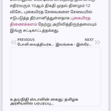
எதிர்வரும் 10ஆம் திகதி முதல் தினமும் 12
விசேட புகையிரத சேவைகளை சேவையில்
ஈடுபடுத்த தீர்மானித்துள்ளதாக
புகையிரத
திணைக்களம்
நேற்று அறிவித்திருந்தமையும்
இங்கு சுட்டிகாட்டத்தக்கது.
PREVIOUS
NEXT
போலி வைத்தியர்கள் தொடர்பில் சுகாதார அமைச்சின் தீர்மானம்!
இலங்கை – இஸ்ரேல் விமான சேவை ஆசனங்களைப் பதிவு செய்தோருக்கு முக்கிய அறிவிப்பு
உதயநிதி ஸ்டாலின் கைது: தமிழக
அரசியலில் பரபரப்பு…