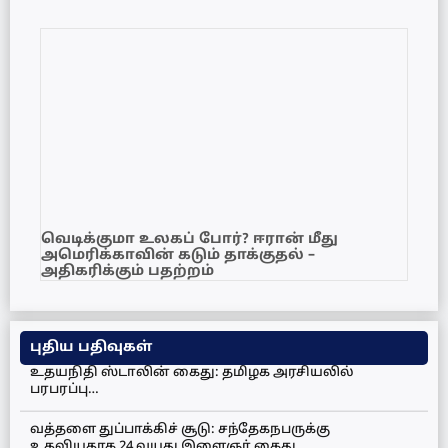
வெடிக்குமா உலகப் போர்? ஈரான் மீது
அமெரிக்காவின் கடும் தாக்குதல் –
அதிகரிக்கும் பதற்றம்
புதிய பதிவுகள்
உதயநிதி ஸ்டாலின் கைது: தமிழக அரசியலில்
பரபரப்பு…
வத்தளை துப்பாக்கிச் சூடு: சந்தேகநபருக்கு
உதவியதாக 24 வயது இளைஞர் கைது