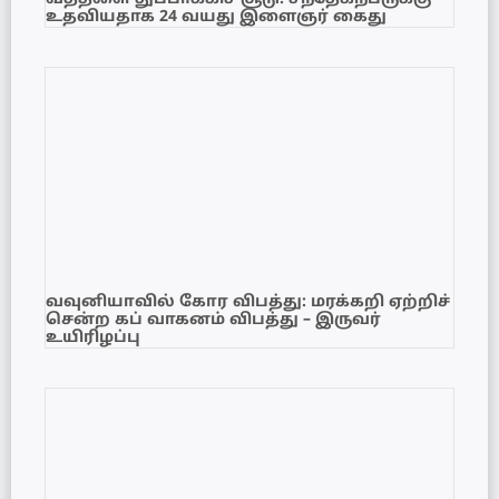
உதவியதாக 24 வயது இளைஞர் கைது
வவுனியாவில் கோர விபத்து: மரக்கறி ஏற்றிச்
சென்ற கப் வாகனம் விபத்து – இருவர்
உயிரிழப்பு