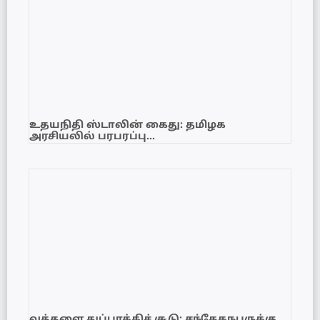
உதயநிதி ஸ்டாலின் கைது: தமிழக
அரசியலில் பரபரப்பு…
வத்தளை துப்பாக்கிச் சூடு: சந்தேகநபருக்கு