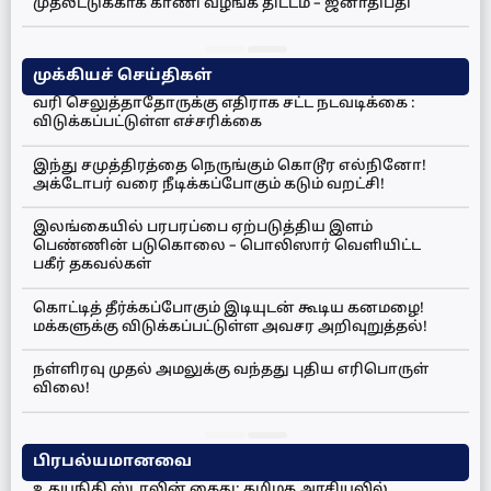
முதலீட்டுக்காக காணி வழங்க திட்டம் – ஜனாதிபதி
முக்கியச் செய்திகள்
வரி செலுத்தாதோருக்கு எதிராக சட்ட நடவடிக்கை :
விடுக்கப்பட்டுள்ள எச்சரிக்கை
இந்து சமுத்திரத்தை நெருங்கும் கொடூர எல்நினோ!
அக்டோபர் வரை நீடிக்கப்போகும் கடும் வறட்சி!
இலங்கையில் பரபரப்பை ஏற்படுத்திய இளம்
பெண்ணின் படுகொலை – பொலிஸார் வெளியிட்ட
பகீர் தகவல்கள்
கொட்டித் தீர்க்கப்போகும் இடியுடன் கூடிய கனமழை!
மக்களுக்கு விடுக்கப்பட்டுள்ள அவசர அறிவுறுத்தல்!
நள்ளிரவு முதல் அமலுக்கு வந்தது புதிய எரிபொருள்
விலை!
பிரபல்யமானவை
உதயநிதி ஸ்டாலின் கைது: தமிழக அரசியலில்