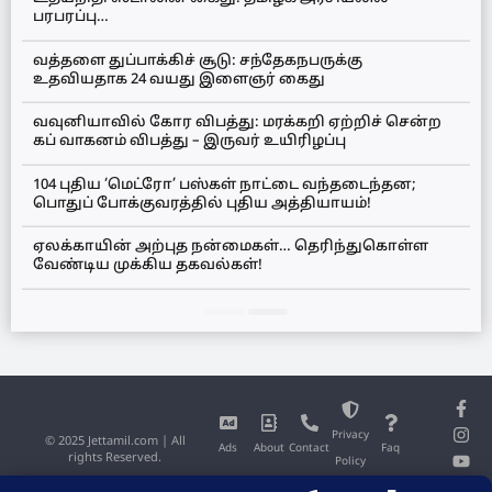
பரபரப்பு…
வத்தளை துப்பாக்கிச் சூடு: சந்தேகநபருக்கு
உதவியதாக 24 வயது இளைஞர் கைது
வவுனியாவில் கோர விபத்து: மரக்கறி ஏற்றிச் சென்ற
கப் வாகனம் விபத்து – இருவர் உயிரிழப்பு
104 புதிய ‘மெட்ரோ’ பஸ்கள் நாட்டை வந்தடைந்தன;
பொதுப் போக்குவரத்தில் புதிய அத்தியாயம்!
ஏலக்காயின் அற்புத நன்மைகள்… தெரிந்துகொள்ள
வேண்டிய முக்கிய தகவல்கள்!
Privacy
© 2025 Jettamil.com | All
Ads
About
Contact
Faq
rights Reserved.
Policy