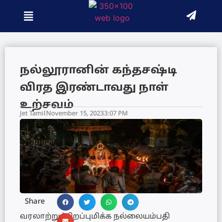
நல்லூரானின் கந்தசஷ்டி
விரத இரண்டாவது நாள்
உற்சவம்
Jet Tamil
November 15, 2023
3:07 PM
Share
வரலாற்றுச்சிறப்புமிக்க நல்லையம்பதி