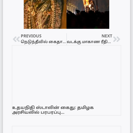
PREVIOUS
NEXT
நெடுந்தீவில் கைதான இந்திய மீனவர்கள் நிபந்தனைகளுடன் விடுதலை – ஒருவருக்கு சிறை!
வடக்கு மாகாண ரீதியிலான தொழில்நுட்ப நிறுவனங்களுக்கு இடையேயான பூப்பந்தாட்டம்!
உதயநிதி ஸ்டாலின் கைது: தமிழக
அரசியலில் பரபரப்பு…