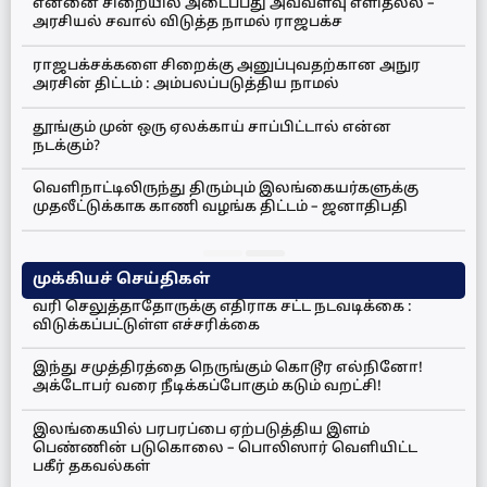
என்னை சிறையில் அடைப்பது அவ்வளவு எளிதல்ல –
அரசியல் சவால் விடுத்த நாமல் ராஜபக்ச
ராஜபக்சக்களை சிறைக்கு அனுப்புவதற்கான அநுர
அரசின் திட்டம் : அம்பலப்படுத்திய நாமல்
தூங்கும் முன் ஒரு ஏலக்காய் சாப்பிட்டால் என்ன
நடக்கும்?
வெளிநாட்டிலிருந்து திரும்பும் இலங்கையர்களுக்கு
முதலீட்டுக்காக காணி வழங்க திட்டம் – ஜனாதிபதி
முக்கியச் செய்திகள்
வரி செலுத்தாதோருக்கு எதிராக சட்ட நடவடிக்கை :
விடுக்கப்பட்டுள்ள எச்சரிக்கை
இந்து சமுத்திரத்தை நெருங்கும் கொடூர எல்நினோ!
அக்டோபர் வரை நீடிக்கப்போகும் கடும் வறட்சி!
இலங்கையில் பரபரப்பை ஏற்படுத்திய இளம்
பெண்ணின் படுகொலை – பொலிஸார் வெளியிட்ட
பகீர் தகவல்கள்