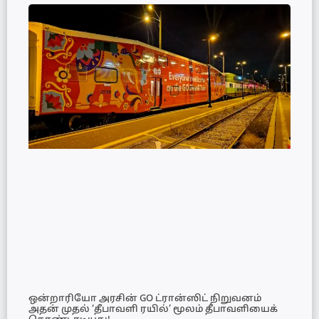
ஒன்றாரியோ அரசின் GO ட்ரான்ஸிட் நிறுவனம்
அதன் முதல் ‘தீபாவளி ரயில்’ மூலம் தீபாவளியைக்