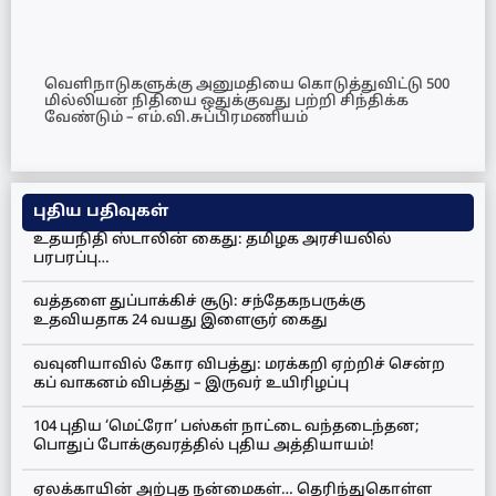
வெளிநாடுகளுக்கு அனுமதியை கொடுத்துவிட்டு 500
மில்லியன் நிதியை ஒதுக்குவது பற்றி சிந்திக்க
வேண்டும் – எம்.வி.சுப்பிரமணியம்
புதிய பதிவுகள்
உதயநிதி ஸ்டாலின் கைது: தமிழக அரசியலில்
பரபரப்பு…
வத்தளை துப்பாக்கிச் சூடு: சந்தேகநபருக்கு
உதவியதாக 24 வயது இளைஞர் கைது
வவுனியாவில் கோர விபத்து: மரக்கறி ஏற்றிச் சென்ற
கப் வாகனம் விபத்து – இருவர் உயிரிழப்பு
104 புதிய ‘மெட்ரோ’ பஸ்கள் நாட்டை வந்தடைந்தன;
பொதுப் போக்குவரத்தில் புதிய அத்தியாயம்!
ஏலக்காயின் அற்புத நன்மைகள்… தெரிந்துகொள்ள