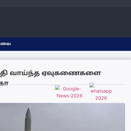
யவை
சக்தி வாய்ந்த ஏவுகணைகளை
கா