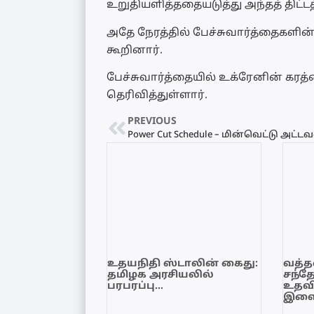
உறுதியளித்ததையடுத்து அந்தத் திட்ட
அதே நேரத்தில் பேச்சுவார்த்தைகளின
கூறினார்.
பேச்சுவார்த்தையில் உக்ரேனின் கரத
தெரிவித்துள்ளார்.
PREVIOUS
உதயநிதி ஸ்டாலின் கைது:
வத்தள
தமிழக அரசியலில்
சந்த
பரபரப்பு…
உதவி
இளை