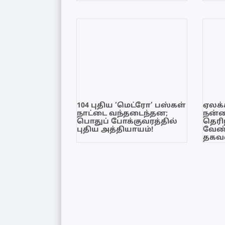
104 புதிய ‘மெட்ரோ’ பஸ்கள்
ஏலக்
நாட்டை வந்தடைந்தன;
நன்
பொதுப் போக்குவரத்தில்
தெரி
புதிய அத்தியாயம்!
வேண்
தகவல