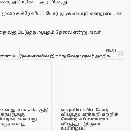
த்தை அமெரிக்கா அறிவித்தது.
் மூலம் உக்ரேனியப் போர் முடிவடையும் என்று பைடன்
்தை வலுப்படுத்த ஆயுதம் தேவை என்று அவர்
NEXT
Power Cut Schedule – மின்வெட்டு அட்டவணை 02.06.2022
இலங்கையில் இருந்து மேலும் மூவர் அகதிகளாக தமிழகம் சென்றனர்
ை துப்பாக்கிச் சூடு:
வவுனியாவில் கோர
ேகநபருக்கு
விபத்து: மரக்கறி ஏற்றிச்
யதாக 24 வயது
சென்ற கப் வாகனம்
ஞர் கைது
விபத்து – இருவர்
உயிரிழப்பு