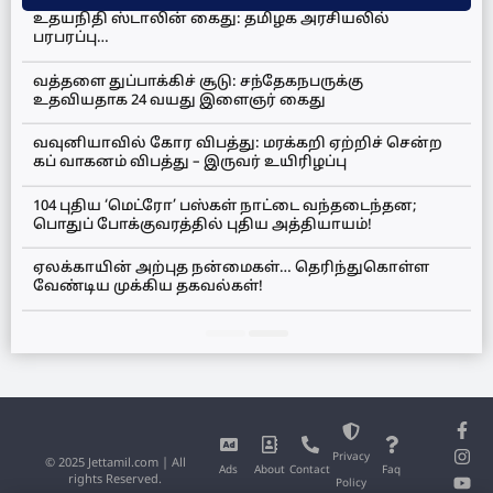
உதயநிதி ஸ்டாலின் கைது: தமிழக அரசியலில்
பரபரப்பு…
வத்தளை துப்பாக்கிச் சூடு: சந்தேகநபருக்கு
உதவியதாக 24 வயது இளைஞர் கைது
வவுனியாவில் கோர விபத்து: மரக்கறி ஏற்றிச் சென்ற
கப் வாகனம் விபத்து – இருவர் உயிரிழப்பு
104 புதிய ‘மெட்ரோ’ பஸ்கள் நாட்டை வந்தடைந்தன;
பொதுப் போக்குவரத்தில் புதிய அத்தியாயம்!
ஏலக்காயின் அற்புத நன்மைகள்… தெரிந்துகொள்ள
வேண்டிய முக்கிய தகவல்கள்!
Privacy
© 2025 Jettamil.com | All
Ads
About
Contact
Faq
rights Reserved.
Policy