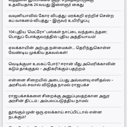
வத்தளை துப்பாக்கிச் சூடு: சந்தேகநபருக்கு
உதவியதாக 24 வயது இளைஞர் கைது
வவுனியாவில் கோர விபத்து: மரக்கறி ஏற்றிச் சென்ற
கப் வாகனம் விபத்து – இருவர் உயிரிழப்பு
104 புதிய ‘மெட்ரோ’ பஸ்கள் நாட்டை வந்தடைந்தன;
பொதுப் போக்குவரத்தில் புதிய அத்தியாயம்!
ஏலக்காயின் அற்புத நன்மைகள்… தெரிந்துகொள்ள
வேண்டிய முக்கிய தகவல்கள்!
வெடிக்குமா உலகப் போர்? ஈரான் மீது அமெரிக்காவின்
கடும் தாக்குதல் – அதிகரிக்கும் பதற்றம்
என்னை சிறையில் அடைப்பது அவ்வளவு எளிதல்ல –
அரசியல் சவால் விடுத்த நாமல் ராஜபக்ச
ராஜபக்சக்களை சிறைக்கு அனுப்புவதற்கான அநுர
அரசின் திட்டம் : அம்பலப்படுத்திய நாமல்
தூங்கும் முன் ஒரு ஏலக்காய் சாப்பிட்டால் என்ன
நடக்கும்?