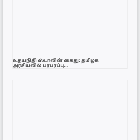
உதயநிதி ஸ்டாலின் கைது: தமிழக
அரசியலில் பரபரப்பு…