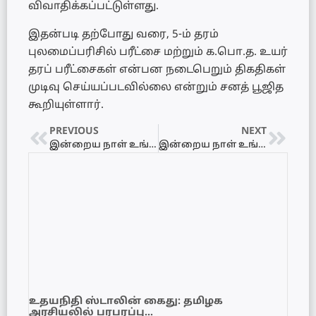
விவாதிக்கப்பட்டுள்ளது.
இதன்படி தற்போது வரை, 5-ம் தரம்
புலமைப்பரிசில் பரீட்சை மற்றும் க.பொ.த. உயர்
தரப் பரீட்சைகள் என்பன நடைபெறும் திகதிகள்
முடிவு செய்யப்படவில்லை என்றும் சனத் பூஜித
கூறியுள்ளார்.
PREVIOUS
NEXT
இன்றைய நாள் உங்களுக்கு எப்படி? 14.03.2021 – ஞாயிற்றுக்கிழமை
இன்றைய நாள் உங்களுக்கு எப்படி? 15.03.2021 – திங்கட்கிழமை
உதயநிதி ஸ்டாலின் கைது: தமிழக
அரசியலில் பரபரப்பு…