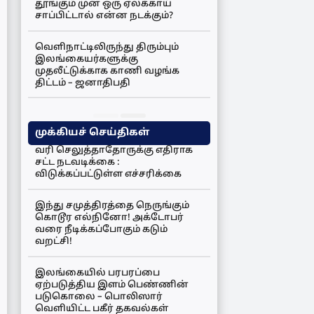
தூங்கும் முன் ஒரு ஏலக்காய்
சாப்பிட்டால் என்ன நடக்கும்?
வெளிநாட்டிலிருந்து திரும்பும்
இலங்கையர்களுக்கு
முதலீட்டுக்காக காணி வழங்க
திட்டம் – ஜனாதிபதி
முக்கியச் செய்திகள்
வரி செலுத்தாதோருக்கு எதிராக
சட்ட நடவடிக்கை :
விடுக்கப்பட்டுள்ள எச்சரிக்கை
இந்து சமுத்திரத்தை நெருங்கும்
கொடூர எல்நினோ! அக்டோபர்
வரை நீடிக்கப்போகும் கடும்
வறட்சி!
இலங்கையில் பரபரப்பை
ஏற்படுத்திய இளம் பெண்ணின்
படுகொலை – பொலிஸார்
வெளியிட்ட பகீர் தகவல்கள்