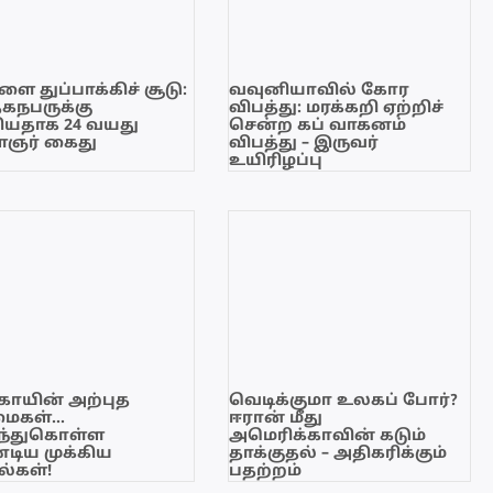
ை துப்பாக்கிச் சூடு:
வவுனியாவில் கோர
ேகநபருக்கு
விபத்து: மரக்கறி ஏற்றிச்
யதாக 24 வயது
சென்ற கப் வாகனம்
ஞர் கைது
விபத்து – இருவர்
உயிரிழப்பு
காயின் அற்புத
வெடிக்குமா உலகப் போர்?
மைகள்…
ஈரான் மீது
ந்துகொள்ள
அமெரிக்காவின் கடும்
டிய முக்கிய
தாக்குதல் – அதிகரிக்கும்
்கள்!
பதற்றம்