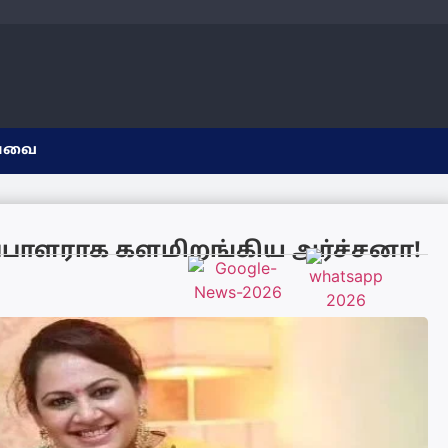
யவை
ப்பாளராக களமிறங்கிய அர்ச்சனா!