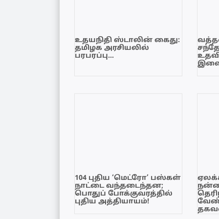
உதயநிதி ஸ்டாலின் கைது:
வத்தள
தமிழக அரசியலில்
சந்த
பரபரப்பு…
உதவி
இளை
104 புதிய ‘மெட்ரோ’ பஸ்கள்
ஏலக்
நாட்டை வந்தடைந்தன;
நன்
பொதுப் போக்குவரத்தில்
தெரி
புதிய அத்தியாயம்!
வேண்
தகவல