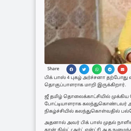
Share
பிக் பாஸ் 4 புகழ் அர்ச்சனா தற்போது
தொகுப்பாளராக மாறி இருக்கிறார்.
ஜீ தமிழ் தொலைக்காட்சியில் முக்கிய
போட்டியாளராக கலந்துகொண்டவர் அர்ச
நிகழ்ச்சியில் கலந்துகொள்வதில் பல்வ
அதனால் அவர் பிக் பாஸ் முதல் நாளில் 
தான் நில்ட் cஅர்ட் என்ட்ரி ஆக நுழைந்த