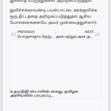
இல்லாத பேருந்துகளை அறிமுகப்படுத்தல்.
துவிச்சக்கரவண்டி பயன்பாட்டை ஊக்குவிக்க
ஒரு திட்டத்தை அறிமுகப்படுத்துதல் ஆகிய
யோசனைகளையே அவர் முன்வைத்துள்ளார்.
PREVIOUS
NEXT
பொருளாதார நெருக்கடி தீவிரம்- தேநீர் அருந்துவதை குறைக்குமாறு பாகிஸ்தான் அரசு அறிவிப்பு
அரச மற்றும் அரச அங்கீகாரம் பெற்ற பாடசாலைகள் அனைத்தும் நாளை மூடப்படும்
உதயநிதி ஸ்டாலின் கைது: தமிழக
அரசியலில் பரபரப்பு…