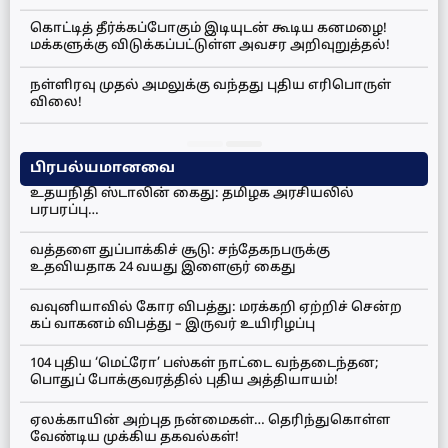
கொட்டித் தீர்க்கப்போகும் இடியுடன் கூடிய கனமழை!
மக்களுக்கு விடுக்கப்பட்டுள்ள அவசர அறிவுறுத்தல்!
நள்ளிரவு முதல் அமலுக்கு வந்தது புதிய எரிபொருள்
விலை!
பிரபல்யமானவை
உதயநிதி ஸ்டாலின் கைது: தமிழக அரசியலில்
பரபரப்பு…
வத்தளை துப்பாக்கிச் சூடு: சந்தேகநபருக்கு
உதவியதாக 24 வயது இளைஞர் கைது
வவுனியாவில் கோர விபத்து: மரக்கறி ஏற்றிச் சென்ற
கப் வாகனம் விபத்து – இருவர் உயிரிழப்பு
104 புதிய ‘மெட்ரோ’ பஸ்கள் நாட்டை வந்தடைந்தன;
பொதுப் போக்குவரத்தில் புதிய அத்தியாயம்!
ஏலக்காயின் அற்புத நன்மைகள்… தெரிந்துகொள்ள
வேண்டிய முக்கிய தகவல்கள்!