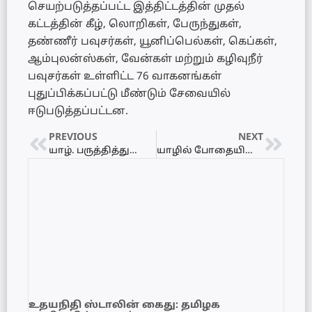
செயற்படுத்தப்பட்ட இத்திட்டத்தின் முதல்
கட்டத்தின் கீழ், லொறிகள், பேருந்துகள்,
தண்ணீர் பவுசர்கள், யூனிப்பெல்கள், கெப்கள்,
ஆம்புலன்ஸ்கள், வேன்கள் மற்றும் கழிவுநீர்
பவுசர்கள் உள்ளிட்ட 76 வாகனங்கள்
புதுப்பிக்கப்பட்டு மீண்டும் சேவையில்
ஈடுபடுத்தப்பட்டன.
PREVIOUS
NEXT
யாழ். பருத்தித்துறை சந்தை வியாபாரிகள் கவனயீர்ப்புப் போராட்டம்!
யாழில் போதையின் ஆட்டம்: சட்டவிரோதச் சொத்துக் குவிப்பில் திடீர் செல்வந்தர்கள் கைது !
உதயநிதி ஸ்டாலின் கைது: தமிழக