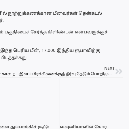
ளில் நூற்றுக்கணக்கான மீனவர்கள் தென்கடல்
்.
் பகுதியைச் சேர்ந்த கிளிண்டன் என்பவருக்குச்
இந்த பெரிய மீன், 17,000 இந்திய ரூபாவிற்கு
ிடத்தக்கது.
NEXT
கண்டெடுக்கப்பட்ட விடுதலைப் புலிகள் கால நகைகளை வடக்கு மாகாண அபிவிருத்திக்குப் பயன்படுத்தத் தீர்மானம்! – ஜனாதிபதி!
இனப் பிரச்சினைக்குத் தீர்வு தேடும் பொறிமுறை ஜனவரியில் ஆரம்பம்! – தமிழரசுத் தலைவர்களிடம் ஜனாதிபதி அநுர உறுதி!
ை துப்பாக்கிச் சூடு:
வவுனியாவில் கோர