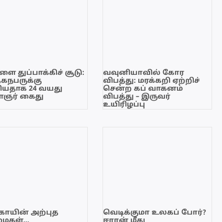
ை துப்பாக்கிச் சூடு:
வவுனியாவில் கோர
ேகநபருக்கு
விபத்து: மரக்கறி ஏற்றிச்
யதாக 24 வயது
சென்ற கப் வாகனம்
ஞர் கைது
விபத்து – இருவர்
உயிரிழப்பு
காயின் அற்புத
வெடிக்குமா உலகப் போர்?
மைகள்…
ஈரான் மீது