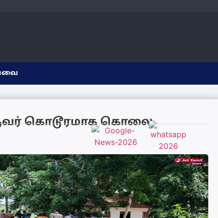
யவை
ஒருவர் கொடூரமாக கொலை