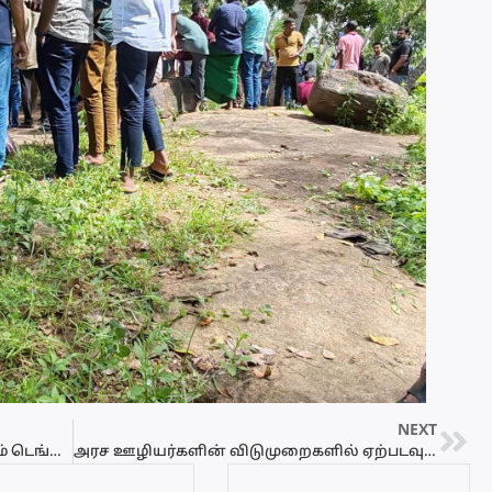
NEXT
வரலாறு காணத அளவில் அதிகரிக்கும் டெங்கு நோய்
அரச ஊழியர்களின் விடுமுறைகளில் ஏற்படவுள்ள மாற்றம்