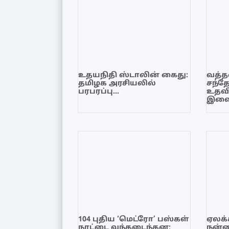
உதயநிதி ஸ்டாலின் கைது:
வத்தள
தமிழக அரசியலில்
சந்த
பரபரப்பு…
உதவி
இளை
104 புதிய ‘மெட்ரோ’ பஸ்கள்
ஏலக்
நாட்டை வந்தடைந்தன;
நன்