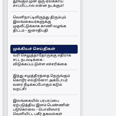
தூங்கும் முன் ஒரு ஏலக்காய்
சாப்பிட்டால் என்ன நடக்கும்?
வெளிநாட்டிலிருந்து திரும்பும்
இலங்கையர்களுக்கு
முதலீட்டுக்காக காணி வழங்க
திட்டம் – ஜனாதிபதி
முக்கியச் செய்திகள்
வரி செலுத்தாதோருக்கு எதிராக
சட்ட நடவடிக்கை :
விடுக்கப்பட்டுள்ள எச்சரிக்கை
இந்து சமுத்திரத்தை நெருங்கும்
கொடூர எல்நினோ! அக்டோபர்
வரை நீடிக்கப்போகும் கடும்
வறட்சி!
இலங்கையில் பரபரப்பை
ஏற்படுத்திய இளம் பெண்ணின்
படுகொலை – பொலிஸார்
வெளியிட்ட பகீர் தகவல்கள்