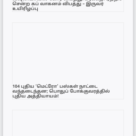
சென்ற கப் வாகனம் விபத்து – இருவர்
உயிரிழப்பு
104 புதிய ‘மெட்ரோ’ பஸ்கள் நாட்டை
வந்தடைந்தன; பொதுப் போக்குவரத்தில்
புதிய அத்தியாயம்!