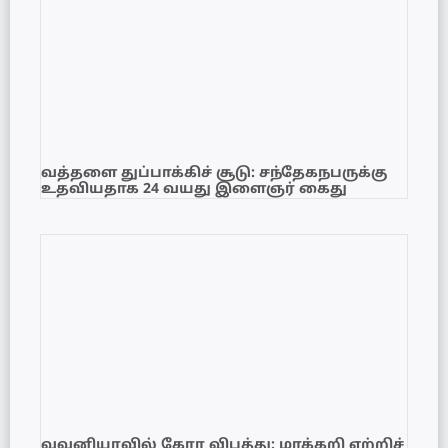
வத்தளை துப்பாக்கிச் சூடு: சந்தேகநபருக்கு
உதவியதாக 24 வயது இளைஞர் கைது
வவுனியாவில் கோர விபத்து: மரக்கறி ஏற்றிச்