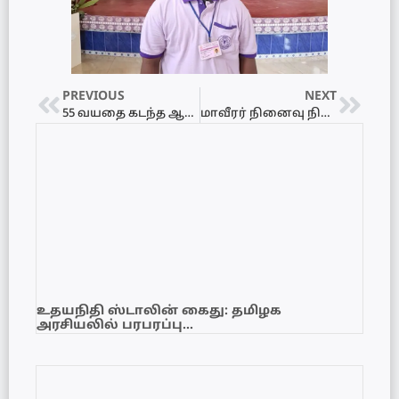
PREVIOUS
NEXT
55 வயதை கடந்த ஆசிரியர்கள் இருவரது இடமாற்றத்தை நிறுத்துமாறு கோரி வழங்கப்பட்ட மகஜர்!
மாவீரர் நினைவு நினத்தை அனுஷ்டிக்க தடையுத்தரவு கோரிய மானிப்பாய் பொலிஸார் – கட்டளைக்காக திகதி நியமித்த நீதிமன்றம்!
உதயநிதி ஸ்டாலின் கைது: தமிழக
அரசியலில் பரபரப்பு…