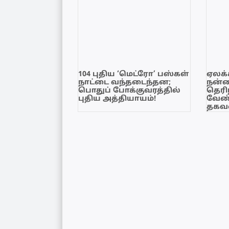
104 புதிய ‘மெட்ரோ’ பஸ்கள்
ஏலக்
நாட்டை வந்தடைந்தன;
நன்
பொதுப் போக்குவரத்தில்
தெரி
புதிய அத்தியாயம்!
வேண்
தகவல