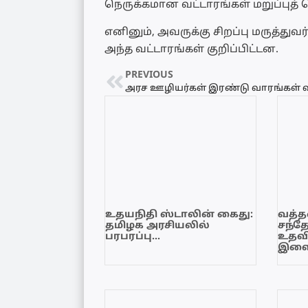
நெருக்கமான வட்டாரங்கள் மறுப்புத் 
எனினும், அவருக்கு சிறப்பு மருத்
அந்த வட்டாரங்கள் குறிப்பிட்டன.
PREVIOUS
உதயநிதி ஸ்டாலின் கைது:
வத்தள
தமிழக அரசியலில்
சந்த
பரபரப்பு…
உதவி
இளை