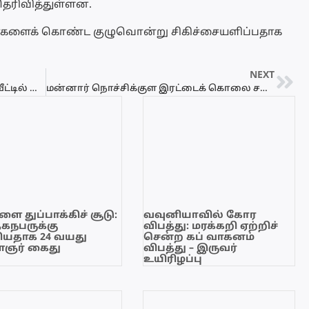
தெரிவித்துள்ளன.
துவர்களைக் கொண்ட குழுவொன்று சிகிச்சையளிப்பதாக
NEXT
அரச ஊழியர்கள் இரண்டு வாரங்கள் வீட்டில் இருந்து பணியாற்றும் திட்டம் அறிவிப்பு
மன்னார் நொச்சிக்குள இரட்டைக் கொலை சம்பவம் தொடர்பில் சரணடைந்த 5 சந்தேக நபர்களையும் விளக்கமறியலில் வைக்க உத்தரவு.
ை துப்பாக்கிச் சூடு:
வவுனியாவில் கோர
ேகநபருக்கு
விபத்து: மரக்கறி ஏற்றிச்
யதாக 24 வயது
சென்ற கப் வாகனம்
ஞர் கைது
விபத்து – இருவர்
உயிரிழப்பு