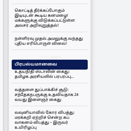
கொட்டித் தீர்க்கப்போகும்
இடியுடன் கூடிய கனமழை!
மக்களுக்கு விடுக்கப்பட்டுள்ள
அவசர அறிவுறுத்தல்!
நள்ளிரவு முதல் அமலுக்கு வந்தது
புதிய எரிபொருள் விலை!
பிரபல்யமானவை
உதயநிதி ஸ்டாலின் கைது:
தமிழக அரசியலில் பரபரப்பு…
வத்தளை துப்பாக்கிச் சூடு:
சந்தேகநபருக்கு உதவியதாக 24
வயது இளைஞர் கைது
வவுனியாவில் கோர விபத்து:
மரக்கறி ஏற்றிச் சென்ற கப்
வாகனம் விபத்து – இருவர்
உயிரிழப்பு