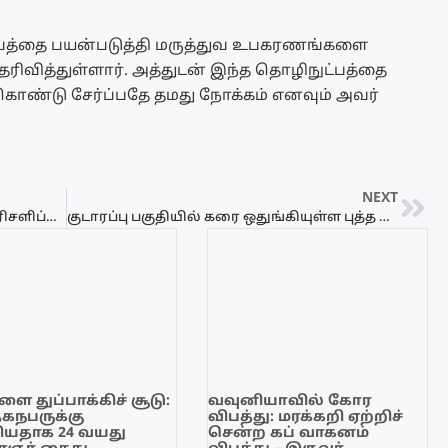
ட்பத்தை பயன்படுத்தி மருத்துவ உபகரணங்களை
ிவித்துள்ளார். அத்துடன் இந்த தொழிநுட்பத்தை
ொண்டு சேர்ப்பதே தமது நோக்கம் எனவும் அவர்
NEXT
ஏறாவூர் மீரா பாலர் பாடசாலையின் பரிசளிப்பு விழாவும், கலை நிகழ்வும்
குடாரப்பு பகுதியில் கரை ஒதுங்கியுள்ள புத்த பெருமான் அமர்ந்திருக்கும் மிதப்பு ரதம்!
ை துப்பாக்கிச் சூடு:
வவுனியாவில் கோர
ேகநபருக்கு
விபத்து: மரக்கறி ஏற்றிச்
யதாக 24 வயது
சென்ற கப் வாகனம்