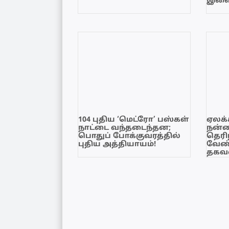
இளை
104 புதிய ‘மெட்ரோ’ பஸ்கள்
ஏலக்
நாட்டை வந்தடைந்தன;
நன்
பொதுப் போக்குவரத்தில்
தெரி
புதிய அத்தியாயம்!
வேண்
தகவல