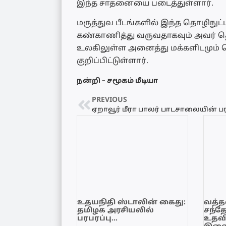
இந்த சாதனையை படைத்துள்ளார்.
மருத்துவ பீடங்களில் இந்த தொழிநு
கண்காணித்து வருவதாகவும் அவர் தெர
உலகிலுள்ள அனைத்து மக்களிடமும் க
குறிப்பிட்டுள்ளார்.
நன்றி – சமூகம் மீடியா
PREVIOUS
உதயநிதி ஸ்டாலின் கைது:
வத்தள
தமிழக அரசியலில்
சந்த
பரபரப்பு…
உதவி