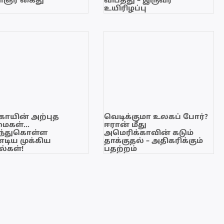
ஞர் கைது
விபத்து – இருவர்
உயிரிழப்பு
காயின் அற்புத
வெடிக்குமா உலகப் போர்?
மைகள்…
ஈரான் மீது
ந்துகொள்ள
அமெரிக்காவின் கடும்
டிய முக்கிய
தாக்குதல் – அதிகரிக்கும்
்கள்!
பதற்றம்