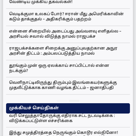
வேண்டிய முக்கிய தகவல்கள்!
வெடிக்குமா உலகப் போர்? ஈரான் மீது அமெரிக்காவின்
கடும் தாக்குதல் – அதிகரிக்கும் பதற்றம்
என்னை சிறையில் அடைப்பது அவ்வளவு எளிதல்ல –
அரசியல் சவால் விடுத்த நாமல் ராஜபக்ச
ராஜபக்சக்களை சிறைக்கு அனுப்புவதற்கான அநுர
அரசின் திட்டம் : அம்பலப்படுத்திய நாமல்
தூங்கும் முன் ஒரு ஏலக்காய் சாப்பிட்டால் என்ன
நடக்கும்?
வெளிநாட்டிலிருந்து திரும்பும் இலங்கையர்களுக்கு
முதலீட்டுக்காக காணி வழங்க திட்டம் – ஜனாதிபதி
முக்கியச் செய்திகள்
வரி செலுத்தாதோருக்கு எதிராக சட்ட நடவடிக்கை :
விடுக்கப்பட்டுள்ள எச்சரிக்கை
இந்து சமுத்திரத்தை நெருங்கும் கொடூர எல்நினோ!