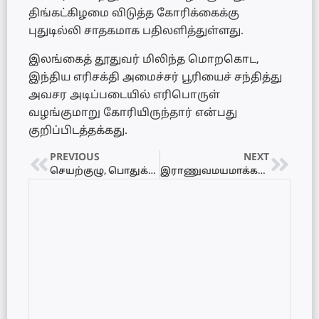
திங்கட்கிழமை விடுத்த கோரிக்கைக்கு
புதுடில்லி சாதகமாக பதிலளித்துள்ளது.
இலங்கைத் தூதுவர் மிலிந்த மொறகொட,
இந்திய எரிசக்தி அமைச்சர் பூரியைச் சந்தித்து
அவசர அடிப்படையில் எரிபொருள்
வழங்குமாறு கோரியிருந்தார் என்பது
குறிப்பிடத்தக்கது.
PREVIOUS
NEXT
செயற்குழு, பொதுக்குழு முடிவுகளில் நீதிமன்றம் தலையிட முடியாது
இராணுவமயமாக்கலை முடிவிற்குக் கொண்டுவர வேண்டும்