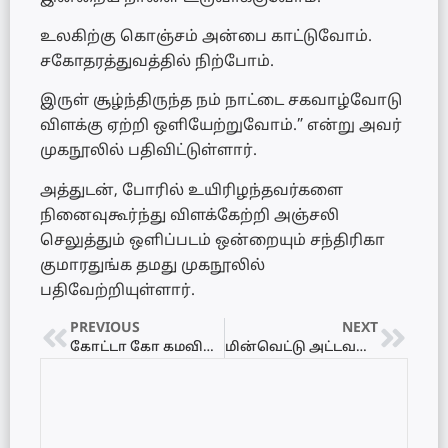
உலகிற்கு கொஞ்சம் அன்பை காட்டுவோம்.
சகோதரத்துவத்தில் நிற்போம்.
இருள் சூழ்ந்திருந்த நம் நாட்டை சகவாழ்வோடு
விளக்கு ஏற்றி ஒளியேற்றுவோம்.” என்று அவர்
முகநூலில் பதிவிட்டுள்ளார்.
அத்துடன், போரில் உயிரிழந்தவர்களை
நினைவுகூர்ந்து விளக்கேற்றி அஞ்சலி
செலுத்தும் ஒளிப்படம் ஒன்றையும் சந்திரிகா
குமாரதுங்க தமது முகநூலில்
பதிவேற்றியுள்ளார்.
PREVIOUS
NEXT
கோட்டா கோ கமவிலும் இடம்பெற்ற முள்ளிவாய்க்கால் நினைவேந்தல் நிகழ்வு!
மின்வெட்டு அட்டவணை 19.05.2022 – Power Interruption Schedule