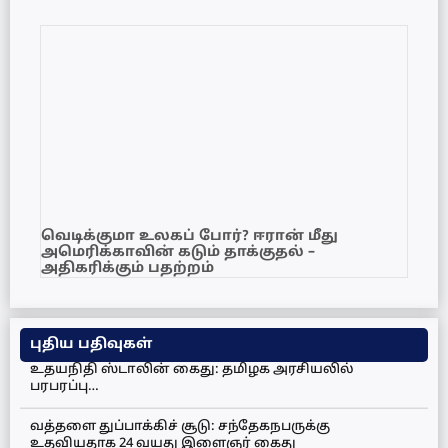
வெடிக்குமா உலகப் போர்? ஈரான் மீது
அமெரிக்காவின் கடும் தாக்குதல் –
அதிகரிக்கும் பதற்றம்
புதிய பதிவுகள்
உதயநிதி ஸ்டாலின் கைது: தமிழக அரசியலில்
பரபரப்பு…
வத்தளை துப்பாக்கிச் சூடு: சந்தேகநபருக்கு
உதவியதாக 24 வயது இளைஞர் கைது