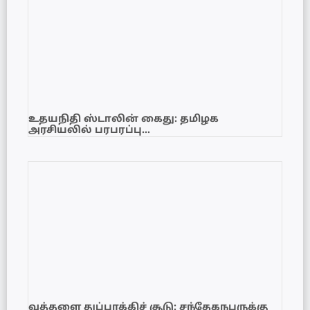
உதயநிதி ஸ்டாலின் கைது: தமிழக
அரசியலில் பரபரப்பு…
வத்தளை துப்பாக்கிச் சூடு: சந்தேகநபருக்கு