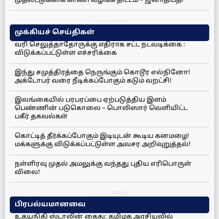
முதலீட்டுக்காக காணி வழங்க திட்டம் – ஜனாதிபதி
முக்கியச் செய்திகள்
வரி செலுத்தாதோருக்கு எதிராக சட்ட நடவடிக்கை :
விடுக்கப்பட்டுள்ள எச்சரிக்கை
இந்து சமுத்திரத்தை நெருங்கும் கொடூர எல்நினோ!
அக்டோபர் வரை நீடிக்கப்போகும் கடும் வறட்சி!
இலங்கையில் பரபரப்பை ஏற்படுத்திய இளம்
பெண்ணின் படுகொலை – பொலிஸார் வெளியிட்ட
பகீர் தகவல்கள்
கொட்டித் தீர்க்கப்போகும் இடியுடன் கூடிய கனமழை!
மக்களுக்கு விடுக்கப்பட்டுள்ள அவசர அறிவுறுத்தல்!
நள்ளிரவு முதல் அமலுக்கு வந்தது புதிய எரிபொருள்
விலை!
பிரபல்யமானவை
உதயநிதி ஸ்டாலின் கைது: தமிழக அரசியலில்