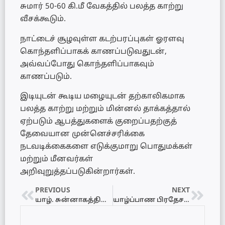
சுமார் 50-60 கி.மீ வேகத்தில் பலத்த காற்று
வீசக்கூடும்.
நாட்டைச் சூழவுள்ள கடற்பரப்புகள் ஓரளவு
கொந்தளிப்பாகக் காணப்படுவதுடன்,
அவ்வப்போது கொந்தளிப்பாகவும்
காணப்படும்.
இடியுடன் கூடிய மழையுடன் தற்காலிகமாக
பலத்த காற்று மற்றும் மின்னல் தாக்கத்தால்
ஏற்படும் ஆபத்துகளைக் குறைப்பதற்குத்
தேவையான முன்னெச்சரிக்கை
நடவடிக்கைகளை எடுக்குமாறு பொதுமக்கள்
மற்றும் மீனவர்கள்
அறிவுறுத்தப்படுகின்றார்கள்.
PREVIOUS
NEXT
யாழ். சுன்னாகத்தில் 2,400 மில்லிகிராம் ஹெரோயினுடன் வியாபாரி கைது!
யாழ்ப்பாண பிரதேச செயலகத்திற்கு புதிய பிரதேச செயலாளர் நியமனம்