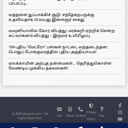
பரபரப்பு…
வத்தளை துப்பாக்கிச் சூடு: சந்தேகநபருக்கு
உதவியதாக 24 வயது இளைஞர் கைது
வவுனியாவில் கோர விபத்து: மரக்கறி ஏற்றிச் சென்ற
கப் வாகனம் விபத்து – இருவர் உயிரிழப்பு
104 புதிய ‘மெட்ரோ’ பஸ்கள் நாட்டை வந்தடைந்தன;
பொதுப் போக்குவரத்தில் புதிய அத்தியாயம்!
ஏலக்காயின் அற்புத நன்மைகள்… தெரிந்துகொள்ள
வேண்டிய முக்கிய தகவல்கள்!
Privacy
© 2025 Jettamil.com | All
Ads
About
Contact
Faq
rights Reserved.
Policy