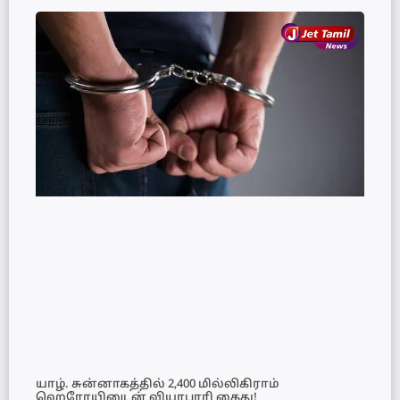
யாழ். சுன்னாகத்தில் 2,400 மில்லிகிராம்
ஹெரோயினுடன் வியாபாரி கைது!