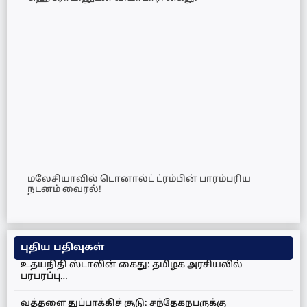
மலேசியாவில் டொனால்ட் ட்ரம்பின் பாரம்பரிய
நடனம் வைரல்!
புதிய பதிவுகள்
உதயநிதி ஸ்டாலின் கைது: தமிழக அரசியலில்
பரபரப்பு…
வத்தளை துப்பாக்கிச் சூடு: சந்தேகநபருக்கு