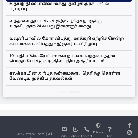
உதயநிதி ஸ்டாலின் கைது: தமிழக அரசியலில்
பரபரப்பு…
வத்தளை துப்பாக்கிச் சூடு: சந்தேகநபருக்கு
உதவியதாக 24 வயது இளைஞர் கைது
வவுனியாவில் கோர விபத்து: மரக்கறி ஏற்றிச் சென்ற
கப் வாகனம் விபத்து – இருவர் உயிரிழப்பு
104 புதிய ‘மெட்ரோ’ பஸ்கள் நாட்டை வந்தடைந்தன;
பொதுப் போக்குவரத்தில் புதிய அத்தியாயம்!
ஏலக்காயின் அற்புத நன்மைகள்… தெரிந்துகொள்ள
வேண்டிய முக்கிய தகவல்கள்!
Privacy
© 2025 Jettamil.com | All
Ads
About
Contact
Faq