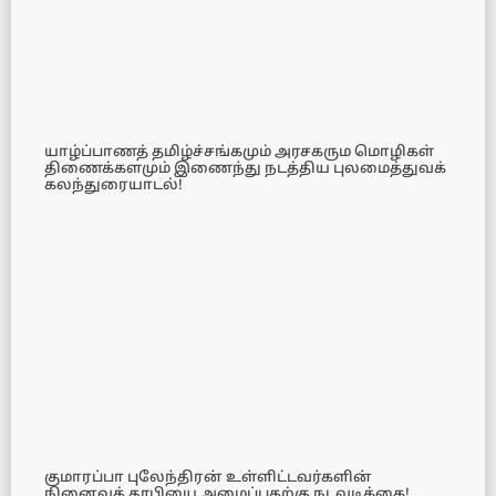
யாழ்ப்பாணத் தமிழ்ச்சங்கமும் அரசகரும மொழிகள்
திணைக்களமும் இணைந்து நடத்திய புலமைத்துவக்
கலந்துரையாடல்!
குமாரப்பா புலேந்திரன் உள்ளிட்டவர்களின்
நினைவுத் தூபியை அமைப்பதற்கு நடவடிக்கை!